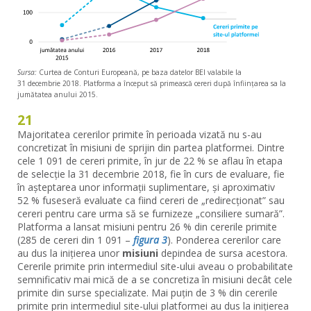
Sursa:
Curtea de Conturi Europeană, pe baza datelor BEI valabile la
31 decembrie 2018. Platforma a început să primească cereri după înființarea sa la
jumătatea anului 2015.
21
Majoritatea cererilor primite în perioada vizată nu s-au
concretizat în misiuni de sprijin din partea platformei. Dintre
cele 1 091 de cereri primite, în jur de 22 % se aflau în etapa
de selecție la 31 decembrie 2018, fie în curs de evaluare, fie
în așteptarea unor informații suplimentare, și aproximativ
52 % fuseseră evaluate ca fiind cereri de „redirecționat” sau
cereri pentru care urma să se furnizeze „consiliere sumară”.
Platforma a lansat misiuni pentru 26 % din cererile primite
(285 de cereri din 1 091 –
figura 3
). Ponderea cererilor care
au dus la inițierea unor
misiuni
depindea de sursa acestora.
Cererile primite prin intermediul site-ului aveau o probabilitate
semnificativ mai mică de a se concretiza în misiuni decât cele
primite din surse specializate. Mai puțin de 3 % din cererile
primite prin intermediul site-ului platformei au dus la inițierea