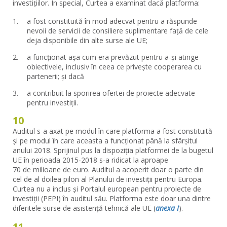
investițiilor. În special, Curtea a examinat dacă platforma:
a fost constituită în mod adecvat pentru a răspunde
nevoii de servicii de consiliere suplimentare față de cele
deja disponibile din alte surse ale UE;
a funcționat așa cum era prevăzut pentru a-și atinge
obiectivele, inclusiv în ceea ce privește cooperarea cu
partenerii; și dacă
a contribuit la sporirea ofertei de proiecte adecvate
pentru investiții.
10
Auditul s-a axat pe modul în care platforma a fost constituită
și pe modul în care aceasta a funcționat până la sfârșitul
anului 2018. Sprijinul pus la dispoziția platformei de la bugetul
UE în perioada 2015‑2018 s-a ridicat la aproape
70 de milioane de euro. Auditul a acoperit doar o parte din
cel de al doilea pilon al Planului de investiții pentru Europa.
Curtea nu a inclus și Portalul european pentru proiecte de
investiții (PEPI) în auditul său. Platforma este doar una dintre
diferitele surse de asistență tehnică ale UE (
anexa I
).
11