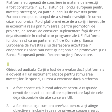
Platforma europeană de consiliere în materie de investiții
a fost constituită în 2015, alături de Fondul european pentru
investiții strategice, ca parte a Planului de investiții pentru
Europa conceput cu scopul de a stimula investițiile în urma
crizei economice. Rolul platformei este de a sprijini investițiile
în economia reală prin furnizarea, pentru promotorii de
proiecte, de servicii de consiliere suplimentare față de cele
deja disponibile în cadrul altor programe ale UE. Platforma
funcționează ca un parteneriat între Comisie și Banca
Europeană de Investiții și își desfășoară activitatea în
cooperare cu bănci sau instituții naționale de promovare și cu
Banca Europeană pentru Reconstrucție și Dezvoltare.
II
Obiectivul auditului Curții a fost de a evalua dacă platforma s-
a dovedit a fi un instrument eficace pentru stimularea
investițiilor. În special, Curtea a examinat dacă platforma:
a fost constituită în mod adecvat pentru a răspunde
nevoii de servicii de consiliere suplimentare față de cele
deja disponibile din alte surse ale UE;
a funcționat așa cum era prevăzut pentru a-și atinge
obiectivele, inclusiv în ceea ce privește cooperarea cu