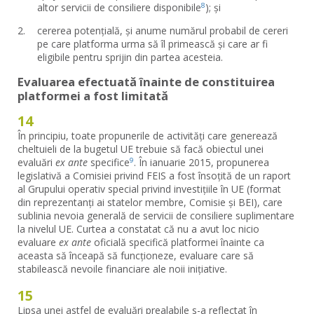
altor servicii de consiliere disponibile
); și
8
cererea potențială, și anume numărul probabil de cereri
pe care platforma urma să îl primească și care ar fi
eligibile pentru sprijin din partea acesteia.
Evaluarea efectuată înainte de constituirea
platformei a fost limitată
14
În principiu, toate propunerile de activități care generează
cheltuieli de la bugetul UE trebuie să facă obiectul unei
evaluări
ex ante
specifice
. În ianuarie 2015, propunerea
9
legislativă a Comisiei privind FEIS a fost însoțită de un raport
al Grupului operativ special privind investițiile în UE (format
din reprezentanți ai statelor membre, Comisie și BEI), care
sublinia nevoia generală de servicii de consiliere suplimentare
la nivelul UE. Curtea a constatat că nu a avut loc nicio
evaluare
ex ante
oficială specifică platformei înainte ca
aceasta să înceapă să funcționeze, evaluare care să
stabilească nevoile financiare ale noii inițiative.
15
Lipsa unei astfel de evaluări prealabile s-a reflectat în