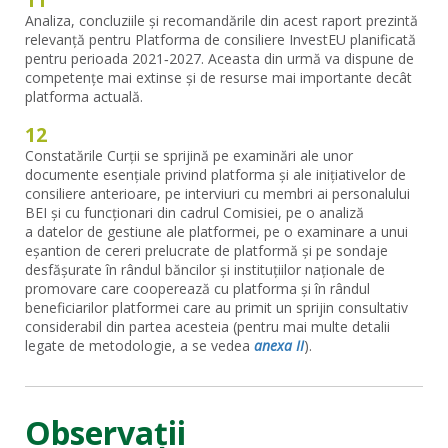
Analiza, concluziile și recomandările din acest raport prezintă
relevanță pentru Platforma de consiliere InvestEU planificată
pentru perioada 2021‑2027. Aceasta din urmă va dispune de
competențe mai extinse și de resurse mai importante decât
platforma actuală.
12
Constatările Curții se sprijină pe examinări ale unor
documente esențiale privind platforma și ale inițiativelor de
consiliere anterioare, pe interviuri cu membri ai personalului
BEI și cu funcționari din cadrul Comisiei, pe o analiză
a datelor de gestiune ale platformei, pe o examinare a unui
eșantion de cereri prelucrate de platformă și pe sondaje
desfășurate în rândul băncilor și instituțiilor naționale de
promovare care cooperează cu platforma și în rândul
beneficiarilor platformei care au primit un sprijin consultativ
considerabil din partea acesteia (pentru mai multe detalii
legate de metodologie, a se vedea
anexa II
).
Observații