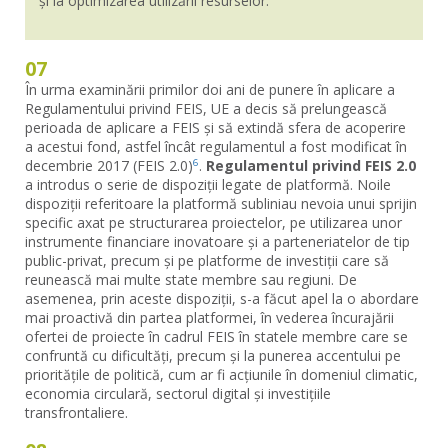
și la optimizarea utilizării resurselor.
07
În urma examinării primilor doi ani de punere în aplicare a
Regulamentului privind FEIS, UE a decis să prelungească
perioada de aplicare a FEIS și să extindă sfera de acoperire
a acestui fond, astfel încât regulamentul a fost modificat în
decembrie 2017 (FEIS 2.0)
.
Regulamentul privind FEIS 2.0
6
a introdus o serie de dispoziții legate de platformă. Noile
dispoziții referitoare la platformă subliniau nevoia unui sprijin
specific axat pe structurarea proiectelor, pe utilizarea unor
instrumente financiare inovatoare și a parteneriatelor de tip
public-privat, precum și pe platforme de investiții care să
reunească mai multe state membre sau regiuni. De
asemenea, prin aceste dispoziții, s-a făcut apel la o abordare
mai proactivă din partea platformei, în vederea încurajării
ofertei de proiecte în cadrul FEIS în statele membre care se
confruntă cu dificultăți, precum și la punerea accentului pe
prioritățile de politică, cum ar fi acțiunile în domeniul climatic,
economia circulară, sectorul digital și investițiile
transfrontaliere.