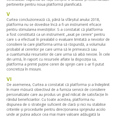
pertinente pentru noua platformă planificată.
V
Curtea concluzionează că, până la sfârșitul anului 2018,
platforma nu se dovedise încă a fi un instrument eficace
pentru stimularea investițiilor. S-a constatat că platforma
a fost constituită ca un instrument „axat pe cerere” pentru
care s-a efectuat în prealabil o evaluare limitată a nevoilor de
consiliere la care platforma urma să răspundă, a volumului
probabil al cererilor pe care urma să le primească sau
a cuantumului resurselor de care urma să aibă nevoie. În cele
din urmă, în raport cu resursele aflate la dispoziția sa,
platforma a primit puține cereri de sprijin care s-ar fi putut
concretiza în misiuni.
VI
De asemenea, Curtea a constatat că platforma și-a îndeplinit
în mare măsură obiectivul de a furniza servicii de consiliere
personalizate care au produs un grad ridicat de satisfacție în
rândul beneficiarilor. Cu toate acestea, platforma nu
dispunea de o strategie suficient de clară și nici nu stabilise
criteriile și procedurile pentru direcționarea sprijinului acolo
unde ar putea aduce cea mai mare valoare adăugată la