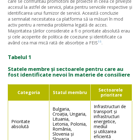
care se confruntau promotorii de proiecte în ceea ce privește
accesul la astfel de servicii, plata pentru serviciile respective și
identificarea unui furnizor de servicii. Această concluzie
a semnalat necesitatea ca platforma să ia măsuri în mod
activ pentru a remedia problema legată de acces.
Majoritatea țărilor considerate a fi o prioritate absolută erau
și cele acoperite de politica de coeziune și identificate ca
având cea mai mică rată de absorbție a FEIS
.
11
Tabelul 1
Statele membre și sectoarele pentru care au
fost identificate nevoi în materie de consiliere
Sectoarele 
Categoria
Statul membru
prioritare
Infrastructuri de 
Bulgaria, 
transport și 
Croația, Ungaria, 
infrastructuri 
Lituania, 
Prioritate 
energetice, 
Letonia, Polonia, 
absolută
mediul

România, 
și utilizarea 
Slovenia și 
eficientă 
Slovacia