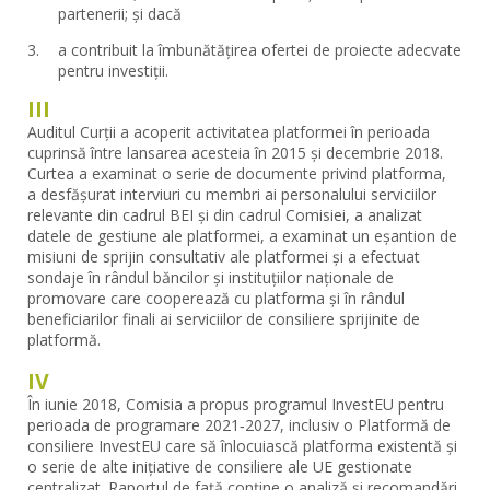
partenerii; și dacă
a contribuit la îmbunătățirea ofertei de proiecte adecvate
pentru investiții.
III
Auditul Curții a acoperit activitatea platformei în perioada
cuprinsă între lansarea acesteia în 2015 și decembrie 2018.
Curtea a examinat o serie de documente privind platforma,
a desfășurat interviuri cu membri ai personalului serviciilor
relevante din cadrul BEI și din cadrul Comisiei, a analizat
datele de gestiune ale platformei, a examinat un eșantion de
misiuni de sprijin consultativ ale platformei și a efectuat
sondaje în rândul băncilor și instituțiilor naționale de
promovare care cooperează cu platforma și în rândul
beneficiarilor finali ai serviciilor de consiliere sprijinite de
platformă.
IV
În iunie 2018, Comisia a propus programul InvestEU pentru
perioada de programare 2021‑2027, inclusiv o Platformă de
consiliere InvestEU care să înlocuiască platforma existentă și
o serie de alte inițiative de consiliere ale UE gestionate
centralizat. Raportul de față conține o analiză și recomandări