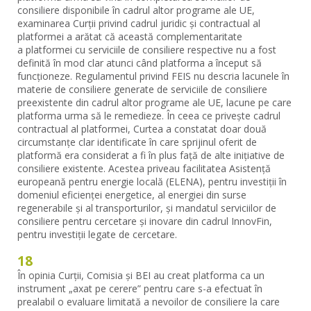
consiliere disponibile în cadrul altor programe ale UE,
examinarea Curții privind cadrul juridic și contractual al
platformei a arătat că această complementaritate
a platformei cu serviciile de consiliere respective nu a fost
definită în mod clar atunci când platforma a început să
funcționeze. Regulamentul privind FEIS nu descria lacunele în
materie de consiliere generate de serviciile de consiliere
preexistente din cadrul altor programe ale UE, lacune pe care
platforma urma să le remedieze. În ceea ce privește cadrul
contractual al platformei, Curtea a constatat doar două
circumstanțe clar identificate în care sprijinul oferit de
platformă era considerat a fi în plus față de alte inițiative de
consiliere existente. Acestea priveau facilitatea Asistență
europeană pentru energie locală (ELENA), pentru investiții în
domeniul eficienței energetice, al energiei din surse
regenerabile și al transporturilor, și mandatul serviciilor de
consiliere pentru cercetare și inovare din cadrul InnovFin,
pentru investiții legate de cercetare.
18
În opinia Curții, Comisia și BEI au creat platforma ca un
instrument „axat pe cerere” pentru care s-a efectuat în
prealabil o evaluare limitată a nevoilor de consiliere la care