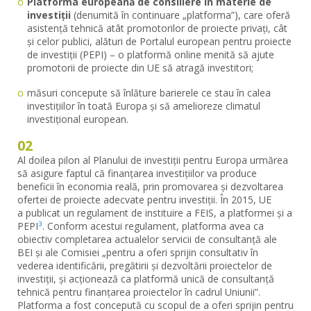
Platforma europeană de consiliere în materie de
investiții
(denumită în continuare „platforma”), care oferă
asistență tehnică atât promotorilor de proiecte privați, cât
și celor publici, alături de Portalul european pentru proiecte
de investiții (PEPI) – o platformă online menită să ajute
promotorii de proiecte din UE să atragă investitori;
măsuri concepute să înlăture barierele ce stau în calea
investițiilor în toată Europa și să amelioreze climatul
investițional european.
02
Al doilea pilon al Planului de investiții pentru Europa urmărea
să asigure faptul că finanțarea investițiilor va produce
beneficii în economia reală, prin promovarea și dezvoltarea
ofertei de proiecte adecvate pentru investiții. În 2015, UE
a publicat un regulament de instituire a FEIS, a platformei și a
PEPI
. Conform acestui regulament, platforma avea ca
3
obiectiv completarea actualelor servicii de consultanță ale
BEI și ale Comisiei „pentru a oferi sprijin consultativ în
vederea identificării, pregătirii și dezvoltării proiectelor de
investiții, și acționează ca platformă unică de consultanță
tehnică pentru finanțarea proiectelor în cadrul Uniunii”.
Platforma a fost concepută cu scopul de a oferi sprijin pentru