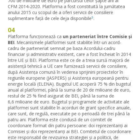
700 de milioane de euro pe parcursul celor șapte ani ai
CFM 2014‑2020. Platforma a fost constituită la jumătatea
anului 2015 cu scopul de a oferi servicii de consiliere
suplimentare față de cele deja disponibile
.
5
04
Platforma funcționează ca
un parteneriat între Comisie și
BEI
. Mecanismele platformei sunt stabilite într-un acord-
cadru de parteneriat semnat pe baza Acordului-cadru
financiar și administrativ existent, care a fost încheiat în 2014
între UE și BEI. Platforma este ce de a treia sursă majoră de
asistență tehnică a UE care furnizează servicii de consiliere,
după Asistența comună în vederea sprijinirii proiectelor în
regiunile europene (JASPERS) și Asistența europeană pentru
energie locală (ELENA). Bugetul UE acoperă 75 % din bugetul
anual al platformei, până la suma de 20 de milioane de euro,
restul de 25 % fiind asigurat de BEI, până la suma de
6,6 milioane de euro. Bugetul și programele de activitate ale
platformei sunt stabilite în acorduri de grant specifice anuale,
care sunt, de regulă, executate pe o perioadă de trei până la
patru ani. Platforma este condusă de un comitet de
coordonare format din patru persoane: doi reprezentanți ai
Comisiei și doi reprezentanți ai BEI. Comitetul de coordonare
este responsabil de revizuirea strategiei și a politicii, de