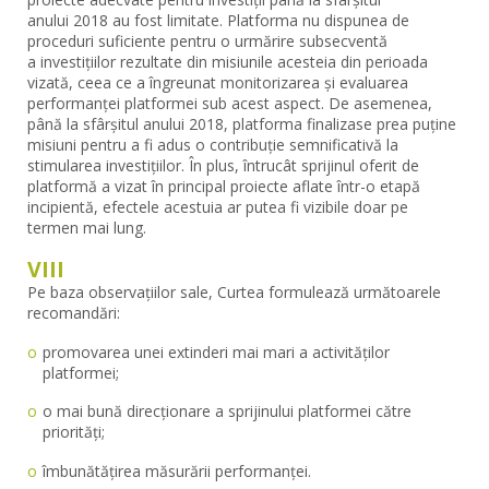
anului 2018 au fost limitate. Platforma nu dispunea de
proceduri suficiente pentru o urmărire subsecventă
a investițiilor rezultate din misiunile acesteia din perioada
vizată, ceea ce a îngreunat monitorizarea și evaluarea
performanței platformei sub acest aspect. De asemenea,
până la sfârșitul anului 2018, platforma finalizase prea puține
misiuni pentru a fi adus o contribuție semnificativă la
stimularea investițiilor. În plus, întrucât sprijinul oferit de
platformă a vizat în principal proiecte aflate într-o etapă
incipientă, efectele acestuia ar putea fi vizibile doar pe
termen mai lung.
VIII
Pe baza observațiilor sale, Curtea formulează următoarele
recomandări:
promovarea unei extinderi mai mari a activităților
platformei;
o mai bună direcționare a sprijinului platformei către
priorități;
îmbunătățirea măsurării performanței.