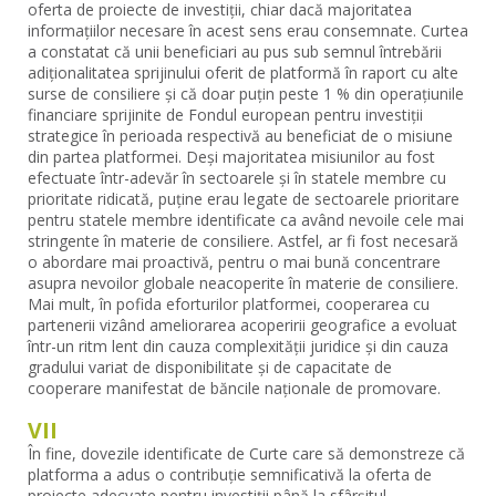
oferta de proiecte de investiții, chiar dacă majoritatea
informațiilor necesare în acest sens erau consemnate. Curtea
a constatat că unii beneficiari au pus sub semnul întrebării
adiționalitatea sprijinului oferit de platformă în raport cu alte
surse de consiliere și că doar puțin peste 1 % din operațiunile
financiare sprijinite de Fondul european pentru investiții
strategice în perioada respectivă au beneficiat de o misiune
din partea platformei. Deși majoritatea misiunilor au fost
efectuate într-adevăr în sectoarele și în statele membre cu
prioritate ridicată, puține erau legate de sectoarele prioritare
pentru statele membre identificate ca având nevoile cele mai
stringente în materie de consiliere. Astfel, ar fi fost necesară
o abordare mai proactivă, pentru o mai bună concentrare
asupra nevoilor globale neacoperite în materie de consiliere.
Mai mult, în pofida eforturilor platformei, cooperarea cu
partenerii vizând ameliorarea acoperirii geografice a evoluat
într-un ritm lent din cauza complexității juridice și din cauza
gradului variat de disponibilitate și de capacitate de
cooperare manifestat de băncile naționale de promovare.
VII
În fine, dovezile identificate de Curte care să demonstreze că
platforma a adus o contribuție semnificativă la oferta de
proiecte adecvate pentru investiții până la sfârșitul