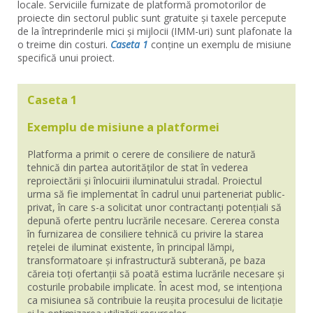
locale. Serviciile furnizate de platformă promotorilor de
proiecte din sectorul public sunt gratuite și taxele percepute
de la întreprinderile mici și mijlocii (IMM-uri) sunt plafonate la
o treime din costuri.
Caseta 1
conține un exemplu de misiune
specifică unui proiect.
Caseta 1
Exemplu de misiune a platformei
Platforma a primit o cerere de consiliere de natură
tehnică din partea autorităților de stat în vederea
reproiectării și înlocuirii iluminatului stradal. Proiectul
urma să fie implementat în cadrul unui parteneriat public-
privat, în care s-a solicitat unor contractanți potențiali să
depună oferte pentru lucrările necesare. Cererea consta
în furnizarea de consiliere tehnică cu privire la starea
rețelei de iluminat existente, în principal lămpi,
transformatoare și infrastructură subterană, pe baza
căreia toți ofertanții să poată estima lucrările necesare și
costurile probabile implicate. În acest mod, se intenționa
ca misiunea să contribuie la reușita procesului de licitație