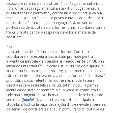
dispozițiile referitoare la platformă din Regulamentul privind
FEIS. Chiar dacă regulamentul a stabilit un buget pentru a fi
pus la dispoziția platformei, acesta nu a specificat și valori-
țintă sau așteptări în ceea ce privește nivelul dorit de servicii
de consiliere în funcție de zona geografică, de sectorul de
politică sau de activitatea platformei, și nici abordarea care ar
trebui urmată pentru a răspunde nevoilor în materie de
consiliere.
16
La scurt timp de la înființarea platformei, Comitetul de
coordonare al acesteia a luat măsuri prompte pentru
a identifica
nevoile de consiliere neacoperite
din UE prin
lansarea unui studiu
. Obiectivul studiului era de a sprijini BEI
10
și Comisia în stabilirea unei strategii pe termen mediu-lung al
cărei obiectiv specific era de a ajuta platforma să stabilească
priorități, inclusiv referitor la „domeniile, modalitatea și
direcția în care resursele să fie utilizate”. Studiul a permis
identificarea statelor membre ale UE care se confruntau cu
cele mai stringente nevoi în materie de consiliere la nivel de
sectoare (
tabelul 1
). Una dintre concluziile principale ale
studiului a fost că la baza decalajului dintre nevoile și cererea
de servicii de consiliere se aflau în primul rând dificultățile cu