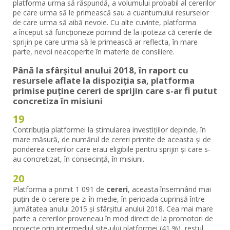
platforma urma să răspundă, a volumului probabil al cererilor
pe care urma să le primească sau a cuantumului resurselor
de care urma să aibă nevoie. Cu alte cuvinte, platforma
a început să funcționeze pornind de la ipoteza că cererile de
sprijin pe care urma să le primească ar reflecta, în mare
parte, nevoi neacoperite în materie de consiliere.
Până la sfârșitul anului 2018, în raport cu
resursele aflate la dispoziția sa, platforma
primise puține cereri de sprijin care s-ar fi putut
concretiza în misiuni
19
Contribuția platformei la stimularea investițiilor depinde, în
mare măsură, de numărul de cereri primite de aceasta și de
ponderea cererilor care erau eligibile pentru sprijin și care s-
au concretizat, în consecință, în misiuni.
20
Platforma a primit 1 091 de
cereri
, aceasta însemnând mai
puțin de o cerere pe zi în medie, în perioada cuprinsă între
jumătatea anului 2015 și sfârșitul anului 2018. Cea mai mare
parte a cererilor proveneau în mod direct de la promotori de
proiecte prin intermediul site-ului platformei (41 %), restul