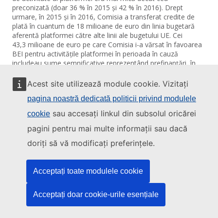
preconizată (doar 36 % în 2015 și 42 % în 2016). Drept
urmare, în 2015 și în 2016, Comisia a transferat credite de
plată în cuantum de 18 milioane de euro din linia bugetară
aferentă platformei către alte linii ale bugetului UE. Cei
43,3 milioane de euro pe care Comisia i-a vărsat în favoarea
BEI pentru activitățile platformei în perioada în cauză
includeau sume semnificative reprezentând prefinanțări, în
conformitate cu cadrul contractual. La 31 decembrie 2018,
costurile eligibile reale ale platformei imputabile bugetului UE
Acest site utilizează module cookie. Vizitați
pentru perioada 2015‑2018 se ridicau la 26,2 milioane de
pagina noastră dedicată politicii privind modulele
euro, și anume la doar 26 % din sumele disponibile de la
bugetul UE.
sau accesați linkul din subsolul oricărei
cookie
pagini pentru mai multe informații sau dacă
Tabelul 2
doriți să vă modificați preferințele.
Rata de execuție a bugetului platformei a fost
scăzută
Acceptați toate modulele cookie
Total
Anul
2015 
2016 
2017 
2018 
uri
Acceptați doar cookie-urile esențiale
Angajamen
te de la 
10 00
19 40
19 40
19 30
68 10