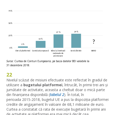
Sursa:
Curtea de Conturi Europeană, pe baza datelor BEI valabile la
31 decembrie 2018.
22
Nivelul scăzut de misiuni efectuate este reflectat în gradul de
utilizare a
bugetului platformei
, întrucât, în primii trei ani și
jumătate de activitate, aceasta a cheltuit doar o mică parte
din finanțarea disponibilă (
tabelul 2
). În total, în
perioada 2015‑2018, bugetul UE a pus la dispoziția platformei
credite de angajament în valoare de 68,1 milioane de euro.
Curtea a constatat că rata de execuție bugetară în primii ani
de activitate ai platformei era mai mică decât cea