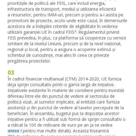
prioritățile de politică ale FEIS, care includ energia,
infrastructura de transport, mediul și utilizarea eficientă
a resurselor, pentru IMM-uri, precum și pentru a-i asista pe
promotorii de proiecte, acolo unde este cazul, în demersurile
acestora de a îndeplini criteriile de eligibilitate în vederea
utilizării garanției UE în cadrul FEIS
. Regulamentul privind
4
FEIS prevedea, în plus, ca platforma să coopereze cu servicii
similare de la nivelul Uniunii, precum și de la nivel național,
regional și local, pentru a asigura o acoperire extinsă și
schimbul de cunoștințe, mai ales în ceea ce privește
pregătirea proiectelor.
03
În cadrul financiar multianual (CFM) 2014‑2020, UE furniza
deja sprijin consultativ printr-o gamă largă de inițiative.
Inițiativele existente în materie de consiliere pentru investiții
difereau între ele din punctul de vedere al sectorului de
politică vizat, al sumelor implicate, al entității care furniza
asistență și din punctul de vedere al taxelor percepute de la
beneficiari. În ansamblu, bugetul pus la dispoziția acestor
inițiative pentru a fi utilizat sub formă de sprijin consultativ s-
a ridicat la 100 de milioane de euro pe an (a se vedea
anexa I
pentru mai multe detalii). Aceasta înseamnă