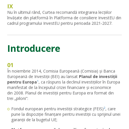
IX
Nu în ultimul rând, Curtea recomandă integrarea lecțiilor
învățate din platformă în Platforma de consiliere InvestEU din
cadrul programului InvestEU pentru perioada 2021‑2027.
Introducere
01
În noiembrie 2014, Comisia Europeană (Comisia) și Banca
Europeană de Investiții (BEI) au lansat
Planul de investiții
pentru Europa
, ca răspuns la declinul investițiilor în Europa
1
manifestat de la începutul crizei financiare și economice
din 2008. Planul de investiții pentru Europa era format din
trei „piloni”:
Fondul european pentru investiții strategice (FEIS)
, care
2
pune la dispoziție finanțare pentru investiții cu sprijinul unei
garanții de la bugetul UE;