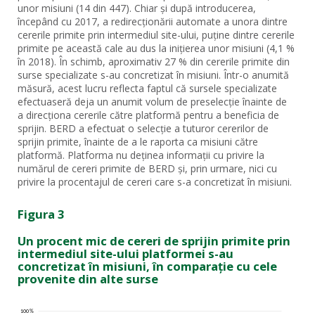
unor misiuni (14 din 447). Chiar și după introducerea,
începând cu 2017, a redirecționării automate a unora dintre
cererile primite prin intermediul site-ului, puține dintre cererile
primite pe această cale au dus la inițierea unor misiuni (4,1 %
în 2018). În schimb, aproximativ 27 % din cererile primite din
surse specializate s-au concretizat în misiuni. Într-o anumită
măsură, acest lucru reflecta faptul că sursele specializate
efectuaseră deja un anumit volum de preselecție înainte de
a direcționa cererile către platformă pentru a beneficia de
sprijin. BERD a efectuat o selecție a tuturor cererilor de
sprijin primite, înainte de a le raporta ca misiuni către
platformă. Platforma nu deținea informații cu privire la
numărul de cereri primite de BERD și, prin urmare, nici cu
privire la procentajul de cereri care s-a concretizat în misiuni.
Figura 3
Un procent mic de cereri de sprijin primite prin
intermediul site-ului platformei s-au
concretizat în misiuni, în comparație cu cele
provenite din alte surse