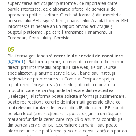
supervizarea activităților platformei, de raportarea către
părțile interesate, de elaborarea ofertei de servicii și de
aprobarea politicii tarifare. O echipă formată din membri ai
personalului BEI asigură funcționarea zilnică a platformei. BEI
întocmește în fiecare an un raport privind activitățile și
bugetul platformei, pe care îl transmite Parlamentului
European, Consiliului și Comisiei.
05
Platforma gestionează
cererile de servicii de consiliere
(
figura 1
). Platforma primește cereri de consiliere fie în mod
direct, prin intermediul propriului site web, fie din „surse
specializate”, și anume serviciile BEI, bănci sau instituții
naționale de promovare sau Comisia. Echipa de sprijin
a platformei înregistrează cererile și decide cu privire la
modul în care se va răspunde la fiecare dintre acestea
(„selecție”). Platforma poate solicita informații suplimentare,
poate redirecționa cererile de informații generale către cel
mai relevant furnizor de servicii din UE, din cadrul BEI sau de
pe plan local („redirecționare”), poate organiza un răspuns
mai aprofundat la cereri care implică o anumită contribuție
din partea serviciilor BEI („consiliere sumară”) sau poate
aloca resurse ale platformei și solicita consultanță din partea