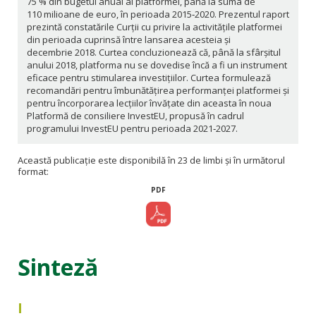
75 % din bugetul anual al platformei, până la suma de
110 milioane de euro, în perioada 2015‑2020. Prezentul raport
prezintă constatările Curții cu privire la activitățile platformei
din perioada cuprinsă între lansarea acesteia și
decembrie 2018. Curtea concluzionează că, până la sfârșitul
anului 2018, platforma nu se dovedise încă a fi un instrument
eficace pentru stimularea investițiilor. Curtea formulează
recomandări pentru îmbunătățirea performanței platformei și
pentru încorporarea lecțiilor învățate din aceasta în noua
Platformă de consiliere InvestEU, propusă în cadrul
programului InvestEU pentru perioada 2021‑2027.
Această publicație este disponibilă în 23 de limbi și în următorul
format:
PDF
Sinteză
I