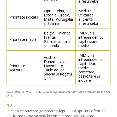
Cipru, Cehia, 
Mediu și 
Estonia, Grecia, 
utilizarea 
Prioritate ridicată
Malta, Portugalia 
eficientă 
și Spania
a resurselor 
Belgia, Finlanda, 
IMM-uri și 
Franța, 
întreprinderi cu 
Prioritate medie
Germania, Italia 
capitalizare 
și Irlanda 
medie 
IMM-uri și 
Austria, 
întreprinderi cu 
Danemarca, 
capitalizare 
Prioritate 
Luxemburg, 
medie, 
scăzută
Țările de Jos, 
cercetare, 
Suedia și Regatul 
dezvoltare și 
Unit 
inovare 
Sursa:
Studiul PwC, intitulat
Market gap analysis for advisory services under the Hub
(2016).
17
În ceea ce privește garantarea faptului că sprijinul oferit de
platformă urma să vină în completarea serviciilor de