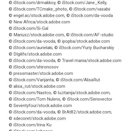
© iStock.com/drmakkoy, © iStock.com/Jane_Kelly,
© iStock.com/TCmake_photo, © iStock.com/vasabii
© engel.ac/stock.adobe.com, © iStock.com/da-vooda
© New Africa/stock.adobe.com
© iStock.com/Si-Gal
© Mariusz/stock.adobe.com, © iStock.com/AF-studio
© iStock.com/da-vooda, © ipopba/stock.adobe.com
© iStock.com/aurielaki, © iStock.com/Yuriy Bucharskiy
© DIgilife/stock.adobe.com
© iStock.com/da-vooda, © Travel mania/stock.adobe.com
© iStock.com/shironosov
© pressmaster/stock.adobe.com
© iStock.com/Varijanta, © iStock.com/AlisaRut
© alisa_rut/stock.adobe.com
© iStock.com/Nastco, © luzitanija/stock.adobe.com,
© iStock.com/Tom Nulens, © iStock.com/Sensvector
© Seventyfour/stock.adobe.com
© iStock.com/da-vooda, © BrAt82/stock.adobe.com,
© sdecoret/stock.adobe.com
© iStock.com/Irina Ku