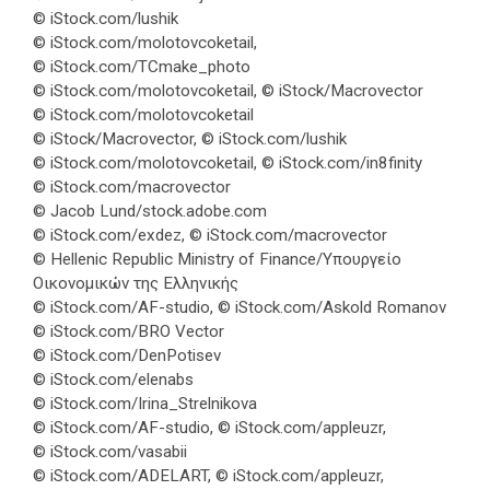
© iStock.com/lushik
© iStock.com/molotovcoketail,
© iStock.com/TCmake_photo
© iStock.com/molotovcoketail, © iStock/Macrovector
© iStock.com/molotovcoketail
© iStock/Macrovector, © iStock.com/lushik
© iStock.com/molotovcoketail, © iStock.com/in8finity
© iStock.com/macrovector
© Jacob Lund/stock.adobe.com
© iStock.com/exdez, © iStock.com/macrovector
© Hellenic Republic Ministry of Finance/Υπουργείο
Οικονομικών της Ελληνικής
© iStock.com/AF-studio, © iStock.com/Askold Romanov
© iStock.com/BRO Vector
© iStock.com/DenPotisev
© iStock.com/elenabs
© iStock.com/Irina_Strelnikova
© iStock.com/AF-studio, © iStock.com/appleuzr,
© iStock.com/vasabii
© iStock.com/ADELART, © iStock.com/appleuzr,