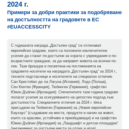
2024 г.
Примери за добри практики за подобряване
на достъпността на градовете в ЕС
#EUACCESSCITY
С годишната награда „Достъпен град“ се отличават
европейски градове, които са положили изключителни
усилия да станат по-достъпни за хората с увреждания и по-
възрастните граждани, за да направят живота на всички по-
лек. Тази брошура е посветена на постиженията на
градовете носители на наградата „Достъпен град“ за 2024 г.,
техните подгласници и носителите на специално отличие.
Сан Кристобал де ла Лагуна (Испания), Лодз (Полша),
Сен Кентен (Франция), Тюбинген (Германия), графство
Южен Дъблин (Ирландия). Спечелилите тази година градове
полагат усилия за осигуряването на цялостен подход към
достъпността. Специалните отличия за 2024 г. бяха
присъдени на Тюбинген (Германия) за „Новия европейски
Баухаус“ (създаване на места, продукти и начин на живот,
които са красиви, устойчиви и приобщаващи) и на графство
Южен Дъблин (Ирландия) за „Ландшафт и детски площадки“
(ангажимент за достъпни места за отдих и игра).