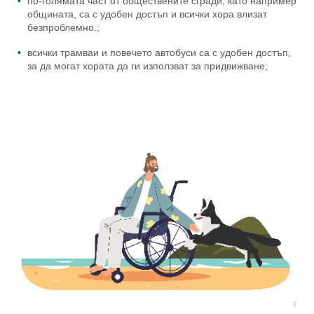
по-голямата част от обществените сгради, като например
общината, са с удобен достъп и всички хора влизат
безпроблемно.;
всички трамваи и повечето автобуси са с удобен достъп,
за да могат хората да ги използват за придвижване;