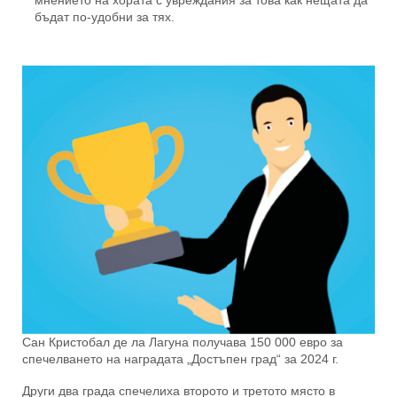
мнението на хората с увреждания за това как нещата да
бъдат по-удобни за тях.
Сан Кристобал де ла Лагуна получава 150 000 евро за
спечелването на наградата „Достъпен град“ за 2024 г.
Други два града спечелиха второто и третото място в