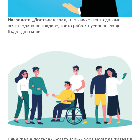
Наградата „Достъпен град“
е отличие, което даваме
всяка година на градове, които работят усилено, за да
бъдат достъпни.
Един град е достъпен, когато всички хора могат да живеят в