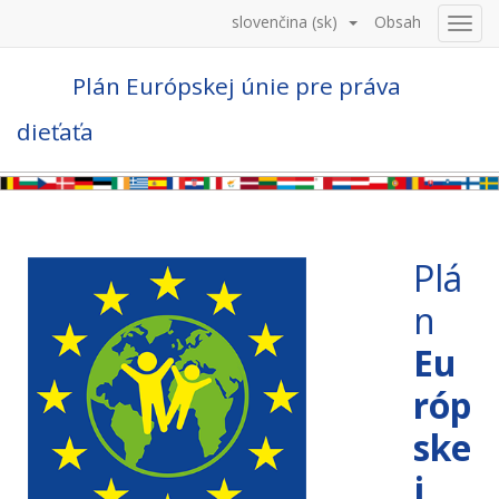
slovenčina (sk)
Obsah
Toggl
naviga
Plán Európskej únie pre práva
dieťaťa
Plá
n
Eu
róp
ske
j