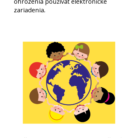
ohrozenia používať elektronické
zariadenia.