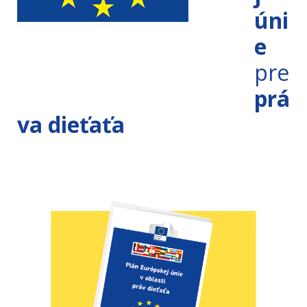
úni
e
pre
prá
va dieťaťa