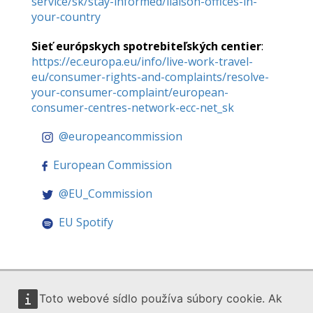
service/sk/stay-informed/liaison-offices-in-
your-country
Sieť európskych spotrebiteľských centier
:
https://ec.europa.eu/info/live-work-travel-
eu/consumer-rights-and-complaints/resolve-
your-consumer-complaint/european-
consumer-centres-network-ecc-net_sk
@europeancommission
European Commission
@EU_Commission
EU Spotify
Toto webové sídlo používa súbory cookie. Ak