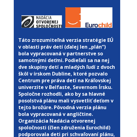
Táto zrozumiteľná verzia stratégie EÚ
v oblasti práv detí (ďalej len „plán“)
bola vypracovaná v partnerstve so
samotnými deťmi. Podieľali sa na nej
dve skupiny detí a mladých ľudí z dvoch
škôl v írskom Dubline, ktoré pozvalo
Centrum pre práva detí na Kráľovskej
univerzite v Belfaste, Severnom Írsku.
Spoločne rozhodli, ako by sa hlavné
posolstvá plánu mali vysvetliť deťom v
tejto brožúre. Pôvodná verzia plánu
bola vypracovaná v angličtine.
Organizácia Nadácia otvorenej
spoločnosti (člen združenia Eurochild)
podporovala deti pri schvaľovaní plánu,