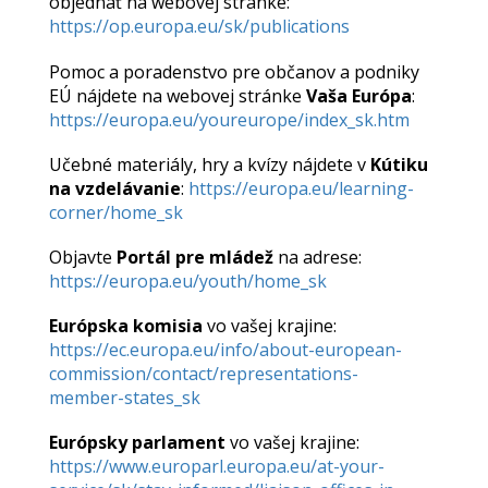
objednať na webovej stránke:
https://op.europa.eu/sk/publications
Pomoc a poradenstvo pre občanov a podniky
EÚ nájdete na webovej stránke
Vaša Európa
:
https://europa.eu/youreurope/index_sk.htm
Učebné materiály, hry a kvízy nájdete v
Kútiku
na vzdelávanie
:
https://europa.eu/learning-
corner/home_sk
Objavte
Portál pre mládež
na adrese:
https://europa.eu/youth/home_sk
Európska komisia
vo vašej krajine:
https://ec.europa.eu/info/about-european-
commission/contact/representations-
member-states_sk
Európsky parlament
vo vašej krajine:
https://www.europarl.europa.eu/at-your-