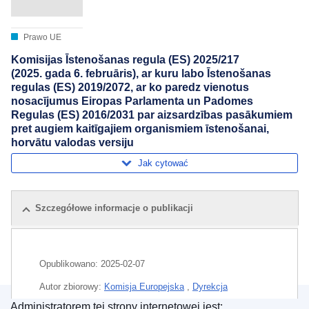
Prawo UE
Komisijas Īstenošanas regula (ES) 2025/217
(2025. gada 6. februāris), ar kuru labo Īstenošanas
regulas (ES) 2019/2072, ar ko paredz vienotus
nosacījumus Eiropas Parlamenta un Padomes
Regulas (ES) 2016/2031 par aizsardzības pasākumiem
pret augiem kaitīgajiem organismiem īstenošanai,
horvātu valodas versiju
Jak cytować
Szczegółowe informacje o publikacji
Opublikowano:
2025-02-07
Autor zbiorowy:
Komisja Europejska
,
Dyrekcja
Generalna ds. Tłumaczeń Pisemnych
(
Komisja
Administratorem tej strony internetowej jest: