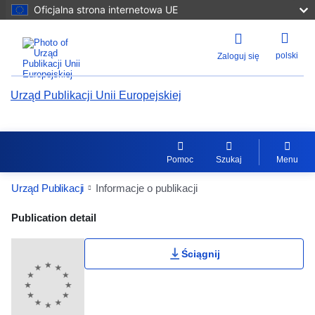
Oficjalna strona internetowa UE
polski
Zaloguj się
Urząd Publikacji Unii Europejskiej
Pomoc
Szukaj
Menu
Urząd Publikacji
Informacje o publikacji
Publication Detail Actions Portlet
Publication detail
Klasyfikacja użytkownika
Ściągnij