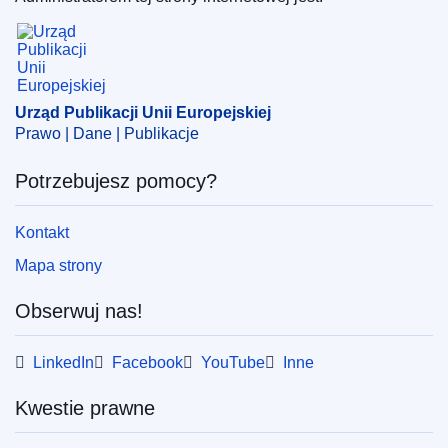
Europejska
)
Urząd Publikacji Unii Europejskiej
Temat:
agrofag
,
choroba roślin
,
kontrola zdrowia roślin
,
obszar chroniony
,
ochrona roślin
Urząd Publikacji Unii Europejskiej
CELEX : 32025R0217
Prawo | Dane | Publikacje
ELI :
reg_impl/2025/217/oj
Potrzebujesz pomocy?
OJ : L_202500217
IMMC : C(2025)709/3837388
Kontakt
Mapa strony
pdfa2a
Pokaż wszystkie wydania z tej serii
Obserwuj nas!
LinkedIn
Facebook
YouTube
Inne
Kwestie prawne