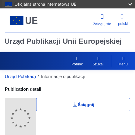
Oficjalna strona internetowa UE
polski
Zaloguj się
Urząd Publikacji Unii Europejskiej
Pomoc
Szukaj
Menu
Urząd Publikacji
Informacje o publikacji
Publication Detail Actions Portlet
Publication detail
Ściągnij