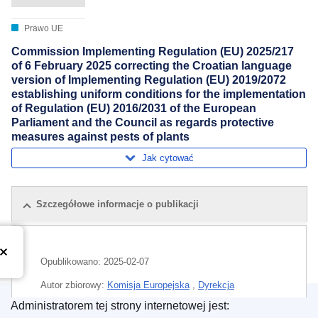
Prawo UE
Commission Implementing Regulation (EU) 2025/217
of 6 February 2025 correcting the Croatian language
version of Implementing Regulation (EU) 2019/2072
establishing uniform conditions for the implementation
of Regulation (EU) 2016/2031 of the European
Parliament and the Council as regards protective
measures against pests of plants
Jak cytować
Szczegółowe informacje o publikacji
Opublikowano:
2025-02-07
Autor zbiorowy:
Komisja Europejska
,
Dyrekcja
Generalna ds. Tłumaczeń Pisemnych
(
Komisja
Administratorem tej strony internetowej jest: