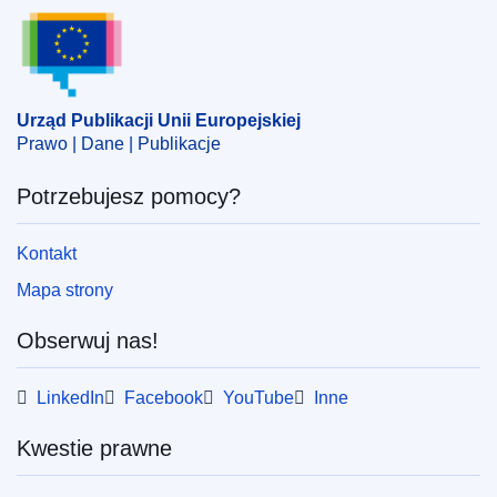
Europejska
)
Urząd Publikacji Unii Europejskiej
Temat:
agrofag
,
choroba roślin
,
kontrola zdrowia roślin
,
obszar chroniony
,
ochrona roślin
CELEX : 32025R0217
Urząd Publikacji Unii Europejskiej
Prawo | Dane | Publikacje
ELI :
reg_impl/2025/217/oj
OJ : L_202500217
Potrzebujesz pomocy?
IMMC : C(2025)709/3837388
Kontakt
pdfa2a
Mapa strony
Pokaż wszystkie wydania z tej serii
Obserwuj nas!
LinkedIn
Facebook
YouTube
Inne
Kwestie prawne