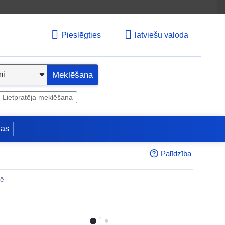
Pieslēgties
latviešu valoda
Meklēšana
Lietpratēja meklēšana
jas
Palīdzība
nē