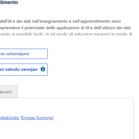
ndimento
zzo dell’IA e dei dati nell’insegnamento e nell’apprendimento sono
prendere il potenziale delle applicazioni di IA e dell’utilizzo dei dati
 merito ai possibili rischi. In tal modo gli educatori saranno in grado di
d etica con i sistemi
ces noformējums
un valodu versijas
zdevumi
ldirektorāts
(
Eiropas Komisija
)