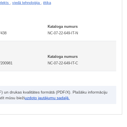
elekts
,
viedā tehnoloģija
,
ētika
Kataloga numurs
/438
NC-07-22-649-IT-N
Kataloga numurs
/200981
NC-07-22-649-IT-C
DF) un drukas kvalitātes formātā (PDF/X). Plašāku informāciju
atīt mūsu bieži
uzdoto jautājumu sadaļā.