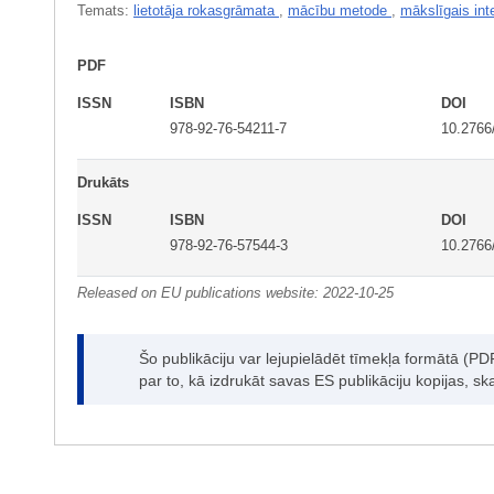
Temats:
lietotāja rokasgrāmata
,
mācību metode
,
mākslīgais int
PDF
ISSN
ISBN
DOI
978-92-76-54211-7
10.2766
Drukāts
ISSN
ISBN
DOI
978-92-76-57544-3
10.2766
Released on EU publications website:
2022-10-25
Šo publikāciju var lejupielādēt tīmekļa formātā (P
par to, kā izdrukāt savas ES publikāciju kopijas, sk