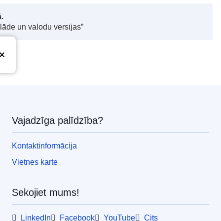
.
elāde un valodu versijas”
Vajadzīga palīdzība?
Kontaktinformācija
Vietnes karte
Sekojiet mums!
LinkedIn
Facebook
YouTube
Cits