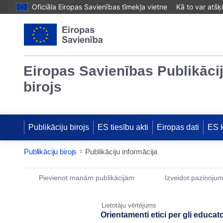
Oficiāla Eiropas Savienības tīmekļa vietne
Kā to var atšķ
Eiropas Savienības Publikāci
birojs
Publikāciju birojs
ES tiesību akti
Eiropas dati
ES 
Publikāciju birojs
Publikāciju informācija
Publication Detail Actions Portlet
Pievienot manām publikācijām
Izveidot paziņoju
Lietotāju vērtējums
Orientamenti etici per gli educatori