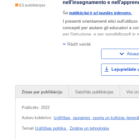
nell’insegnamento e nell’appre
ES publikācijas
Šai
publikācijai ir arī jaunāks izdevums.
I presenti orientamenti etici sull’utili
concepiti per aiutare gli educatori a com
per l’istruzione, e per sensibilizzarli in
interagire in maniera positiva, critica e
Rādīt vairāk
Atsau
Lejupielāde 
Ziņas par publikāciju
Saistītās publikācijas
Visi i
Publicēts:
2022
Autoru kolektīvs:
Izglītības, jaunatnes, sporta un kultūras ģenerā
Temati
Izglītības politika
,
Zinātne un tehnoloģija