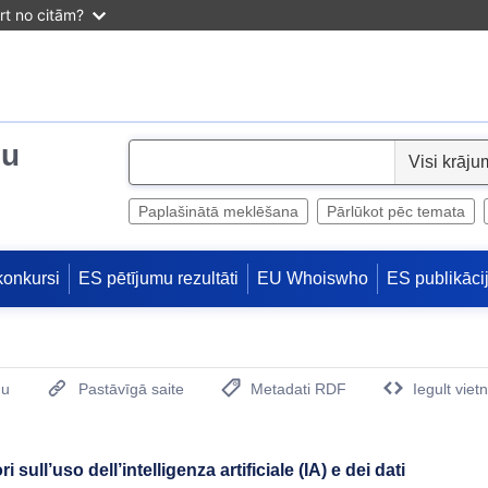
irt no citām?
ju
S
e
l
Paplašinātā meklēšana
Pārlūkot pēc temata
e
c
konkursi
ES pētījumu rezultāti
EU Whoiswho
ES publikāci
t
mu
Pastāvīgā saite
Metadati RDF
Iegult viet
(Opens New Window)
 sull’uso dell’intelligenza artificiale (IA) e dei dati