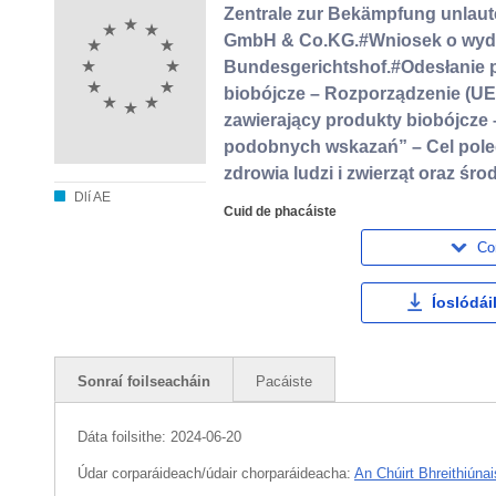
Zentrale zur Bekämpfung unlaut
GmbH & Co.KG.#Wniosek o wydan
Bundesgerichtshof.#Odesłanie p
biobójcze – Rozporządzenie (UE)
zawierający produkty biobójcze 
podobnych wskazań” – Cel pole
zdrowia ludzi i zwierząt oraz śr
Dlí AE
Cuid de phacáiste
Co
Íoslódái
Sonraí foilseacháin
Pacáiste
Dáta foilsithe:
2024-06-20
Údar corparáideach/údair chorparáideacha:
An Chúirt Bhreithiúnai