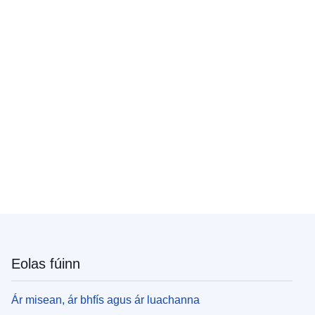
Eolas fúinn
Ár misean, ár bhfís agus ár luachanna