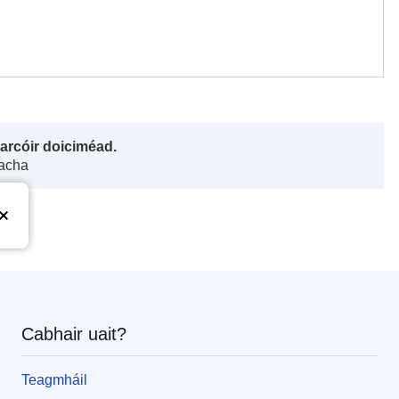
harcóir doiciméad.
gacha
Cabhair uait?
Teagmháil