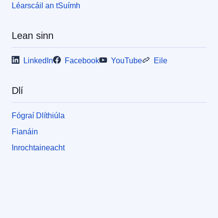
Léarscáil an tSuímh
Lean sinn
LinkedIn
Facebook
YouTube
Eile
Dlí
Fógraí Dlíthiúla
Fianáin
Inrochtaineacht