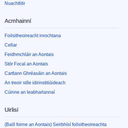
Nuachtlitir
Acmhainní
Foilsitheoireacht inrochtana
Cellar
Feidhmchláir an Aontais
Stór Focal an Aontais
Cartlann Ghréasáin an Aontais
An treoir stíle idirinstitiúideach
Cúinne an leabharlannaí
Uirlisí
(Baill foirne an Aontais) Seirbhísí foilsitheoireachta