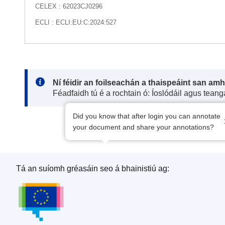
CELEX : 62023CJ0296
ECLI : ECLI:EU:C:2024:527
Note:
Ní féidir an foilseachán a thaispeáint san am
Féadfaidh tú é a rochtain ó: Íoslódáil agus tean
Did you know that after login you can annotate
your document and share your annotations?
Tá an suíomh gréasáin seo á bhainistiú ag:
Oifig Foilseachán an Aontais Eorpaigh