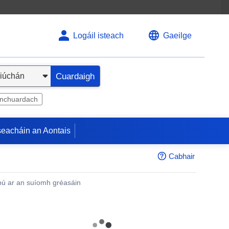
Logáil isteach
Gaeilge
Cuardaigh
inchuardach
seacháin an Aontais
Cabhair
ú ar an suíomh gréasáin