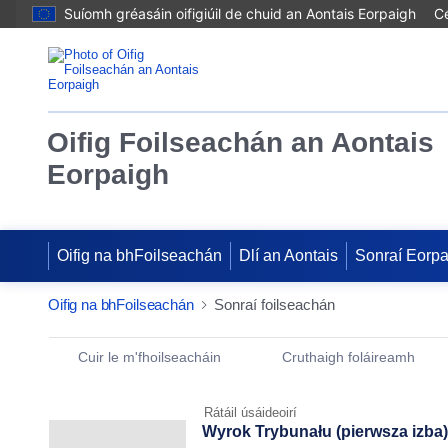
Suíomh gréasáin oifigiúil de chuid an Aontais Eorpaigh
Cé
Oifig Foilseachán an Aontais
Eorpaigh
Oifig na bhFoilseachán
Dlí an Aontais
Sonraí Eorp
Oifig na bhFoilseachán
Sonraí foilseachán
Publication Detail Actions Portlet
Cuir le m'fhoilseacháin
Cruthaigh foláireamh
Rátáil úsáideoirí
Wyrok Trybunału (pierwsza izba) 