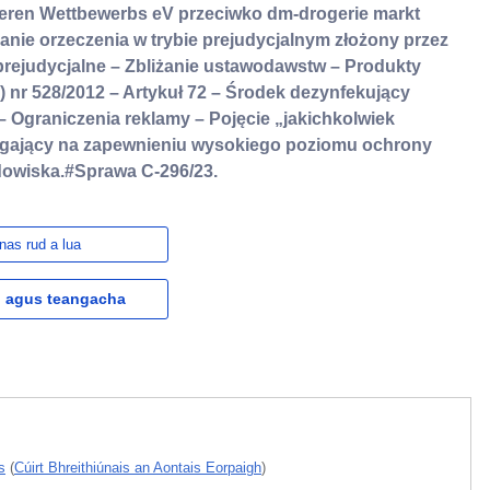
eren Wettbewerbs eV przeciwko dm-drogerie markt
ie orzeczenia w trybie prejudycjalnym złożony przez
rejudycjalne – Zbliżanie ustawodawstw – Produkty
 nr 528/2012 – Artykuł 72 – Środek dezynfekujący
– Ograniczenia reklamy – Pojęcie „jakichkolwiek
gający na zapewnieniu wysokiego poziomu ochrony
odowiska.#Sprawa C-296/23.
nas rud a lua
l agus teangacha
s
(
Cúirt Bhreithiúnais an Aontais Eorpaigh
)