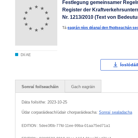
Festlegung gemeinsamer Regeln 
Register der Kraftverkehrsunt
Nr. 1213/2010 (Text von Bedeu
Tá
eagrán níos déanaí den fhoilseachán s
Dlí AE
Íoslódái
Sonraí foilseacháin
Gach eagráin
Dáta foilsithe:
2023-10-25
Údar corparáideach/údair chorparáideacha:
Sonraí sealadacha
EDITION : 5dee3f0b-77fd-11ee-99ba-01aa75ed71a1