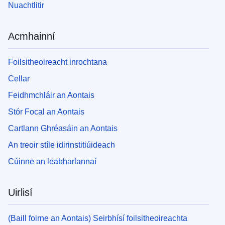
Nuachtlitir
Acmhainní
Foilsitheoireacht inrochtana
Cellar
Feidhmchláir an Aontais
Stór Focal an Aontais
Cartlann Ghréasáin an Aontais
An treoir stíle idirinstitiúideach
Cúinne an leabharlannaí
Uirlisí
(Baill foirne an Aontais) Seirbhísí foilsitheoireachta