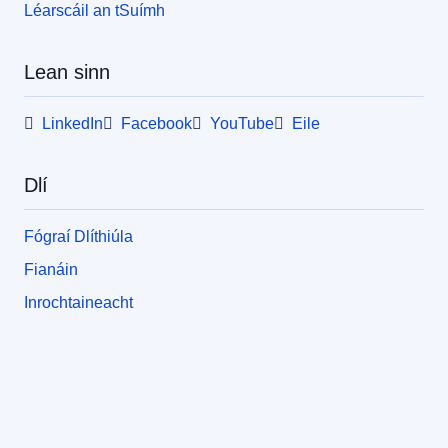
Léarscáil an tSuímh
Lean sinn
LinkedIn
Facebook
YouTube
Eile
Dlí
Fógraí Dlíthiúla
Fianáin
Inrochtaineacht