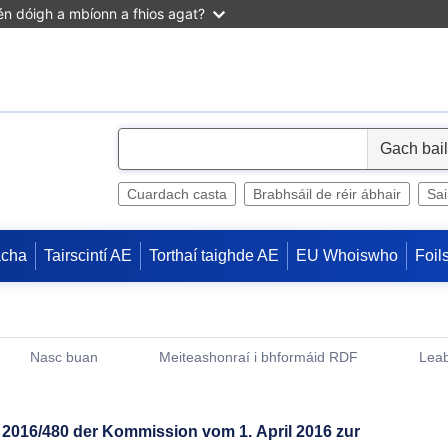
n dóigh a mbíonn a fhios agat?
S
e
l
Cuardach casta
Brabhsáil de réir ábhair
Sa
e
c
acha
Tairscintí AE
Torthaí taighde AE
EU Whoiswho
Foil
t
Nasc buan
Meiteashonraí i bhformáid RDF
Leab
(Opens New Window)
2016/480 der Kommission vom 1. April 2016 zur