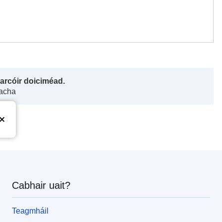
harcóir doiciméad.
gacha
Cabhair uait?
Teagmháil