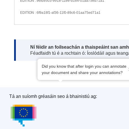
EDITION : 96fd9503-9918-11ee-b164-01aa75ed71a1
EDITION : 6f9a18f1-af36-11f0-89c6-01aa75ed71a1
Note:
Ní féidir an foilseachán a thaispeáint san am
Féadfaidh tú é a rochtain ó: Íoslódáil agus tean
Did you know that after login you can annotate
your document and share your annotations?
Tá an suíomh gréasáin seo á bhainistiú ag:
Oifig Foilseachán an Aontais Eorpaigh