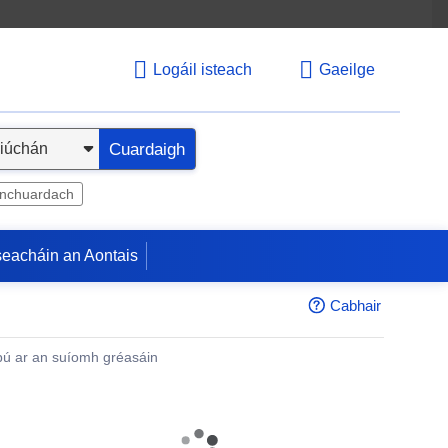
Logáil isteach
Gaeilge
Cuardaigh
inchuardach
seacháin an Aontais
Cabhair
ú ar an suíomh gréasáin