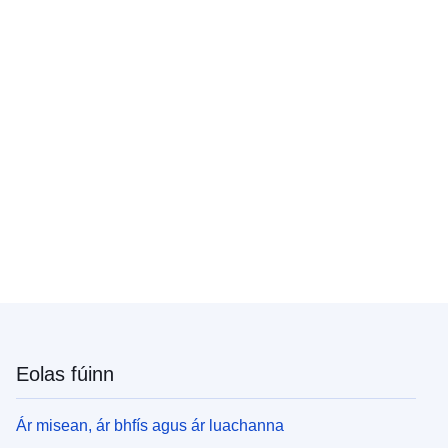
Eolas fúinn
Ár misean, ár bhfís agus ár luachanna