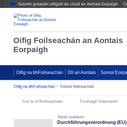
Suíomh gréasáin oifigiúil de chuid an Aontais Eorpaigh
Cé
Oifig Foilseachán an Aontais
Eorpaigh
Oifig na bhFoilseachán
Dlí an Aontais
Sonraí Eorp
Oifig na bhFoilseachán
Sonraí foilseachán
Publication Detail Actions Portlet
Cuir le m'fhoilseacháin
Cruthaigh foláireamh
Rátáil úsáideoirí
Durchführungsverordnung (EU) 