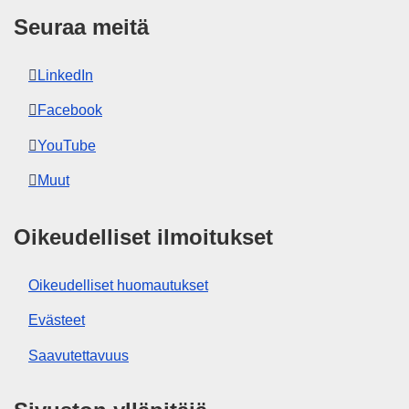
verkkokäyttöön tarkoitettuna PDF-tiedostona
Seuraa meitä
että tulostusvalmiina PDF/X-tiedostona.
Lisätietoja EU:n julkaisujen oman kopion
tulostamisesta on
Usein kysyttyä -osiossa.
LinkedIn
Facebook
YouTube
Muut
Oikeudelliset ilmoitukset
Oikeudelliset huomautukset
Evästeet
Saavutettavuus