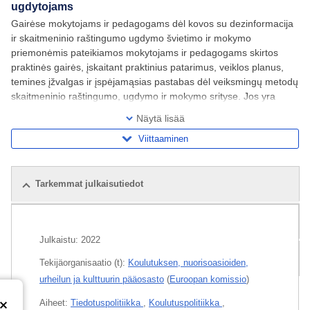
ugdytojams
Gairėse mokytojams ir pedagogams dėl kovos su dezinformacija
ir skaitmeninio raštingumo ugdymo švietimo ir mokymo
priemonėmis pateikiamos mokytojams ir pedagogams skirtos
praktinės gairės, įskaitant praktinius patarimus, veiklos planus,
temines įžvalgas ir įspėjamąsias pastabas dėl veiksmingų metodų
skaitmeninio raštingumo, ugdymo ir mokymo srityse. Jos yra
viena iš pagrindinių Europos Komisijos
Näytä lisää
Viittaaminen
Tarkemmat julkaisutiedot
Tähän liittyvät julkaisut
Julkaistu:
2022
Kaikki laitokset
Tekijäorganisaatio (t):
Koulutuksen, nuorisoasioiden,
urheilun ja kulttuurin pääosasto
(
Euroopan komissio
)
Aiheet:
Tiedotuspolitiikka
,
Koulutuspolitiikka
,