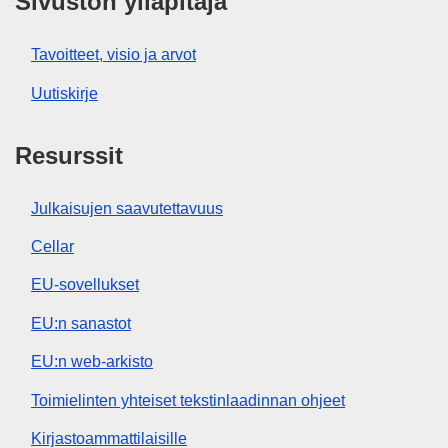
Sivuston ylläpitäjä
Tavoitteet, visio ja arvot
Uutiskirje
Resurssit
Julkaisujen saavutettavuus
Cellar
EU-sovellukset
EU:n sanastot
EU:n web-arkisto
Toimielinten yhteiset tekstinlaadinnan ohjeet
Kirjastoammattilaisille