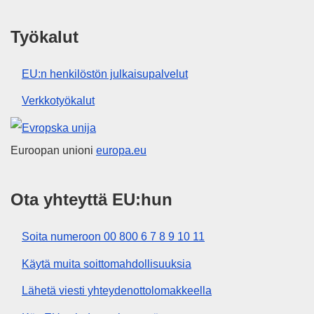
Työkalut
EU:n henkilöstön julkaisupalvelut
Verkkotyökalut
Euroopan unioni
Euroopan unioni
europa.eu
Ota yhteyttä EU:hun
Soita numeroon 00 800 6 7 8 9 10 11
Käytä muita soittomahdollisuuksia
Lähetä viesti yhteydenottolomakkeella