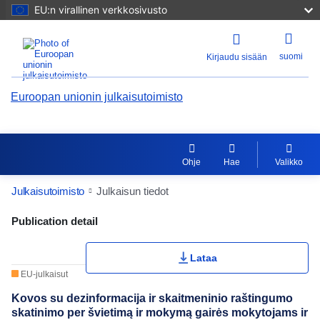
EU:n virallinen verkkosivusto
suomi
Kirjaudu sisään
Euroopan unionin julkaisutoimisto
Ohje
Hae
Valikko
Julkaisutoimisto
Julkaisun tiedot
Publication Detail Actions Portlet
Publication detail
Lataa
EU-julkaisut
Kovos su dezinformacija ir skaitmeninio raštingumo
skatinimo per švietimą ir mokymą gairės mokytojams ir