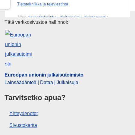
Tietotekniikka ja televiestintä
Aihe:
digitaalitekniikka
,
digitalisointi
,
disinformaatio
,
Euroopan unionin julkaisutoimi
Tätä verkkosivustoa hallinnoi:
hakukone
,
harhaanjohtava mainonta
,
informaatioteknologia
,
Internet
,
itsesääntely
,
kulutuskäyttäytyminen
,
käyttöopas
,
lainsäädäntö
,
poliittinen propaganda
,
sosiaalinen käyttäytyminen
,
sosiaalisen median väline
,
tekoäly
,
tieto- ja
viestintätekniikan vaikutukset
Euroopan unionin julkaisutoimisto
PDF
Lainsäädäntöä | Dataa | Julkaisuja
Paperikopio
Tarvitsetko apua?
Released on EU publications website:
2022-10-11
Yhteydenotot
Sivustokartta
Tämä julkaisu on ladattavissa sekä