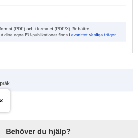
format (PDF) och i formatet (PDF/X) för bättre
 ut dina egna EU-publikationer finns i
avsnittet Vanliga frågor.
språk
ionsbyrå
Behöver du hjälp?