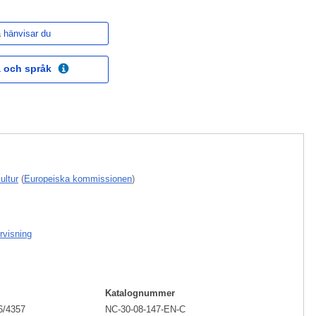
 hänvisar du
 och språk
ultur
(
Europeiska kommissionen
)
rvisning
Katalognummer
6/4357
NC-30-08-147-EN-C