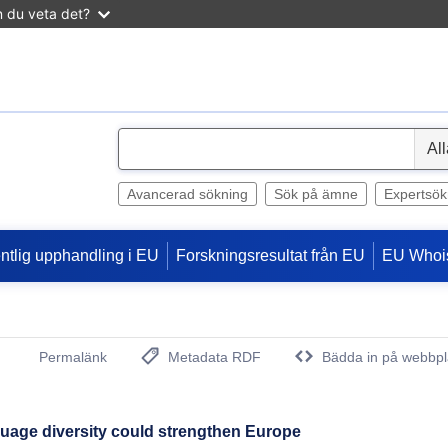
n du veta det?
S
e
l
Avancerad sökning
Sök på ämne
Expertsök
e
c
entlig upphandling i EU
Forskningsresultat från EU
EU Whoi
t
Permalänk
Metadata RDF
Bädda in på webbpl
(Öppnar nytt fönster)
guage diversity could strengthen Europe