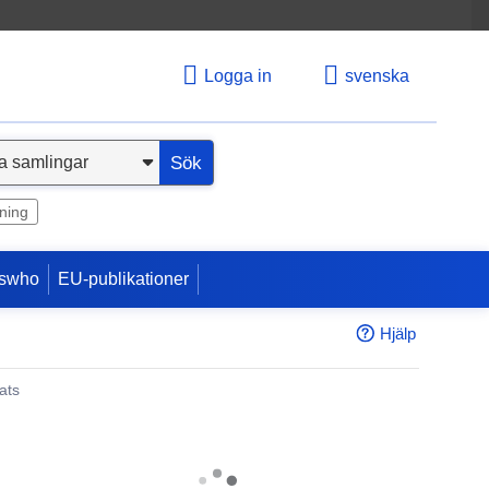
Logga in
svenska
Sök
ning
swho
EU-publikationer
Hjälp
ats