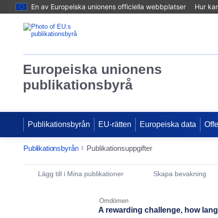
En av Europeiska unionens officiella webbplatser
Hur ka
Europeiska unionens
publikationsbyrå
Publikationsbyrån
EU-rätten
Europeiska data
Off
Publikationsbyrån
Publikationsuppgifter
Publication Detail Actions Portlet
Lägg till i Mina publikationer
Skapa bevakning
Omdömen
A rewarding challenge, how lan