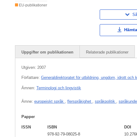
EU-publikationer
Så
Hämta
Uppgifter om publikationen
Relaterade publikationer
Utgiven:
2007
Författare:
Generaldirektoratet för utbildning, ungdom, idrott och k
Ämnen:
Terminologi och lingvistik
Ämne:
europeiskt språk
,
flerspråkighet
,
språkpolitik
,
språkunde
Papper
ISSN
ISBN
DOI
978-92-79-08025-8
10.276