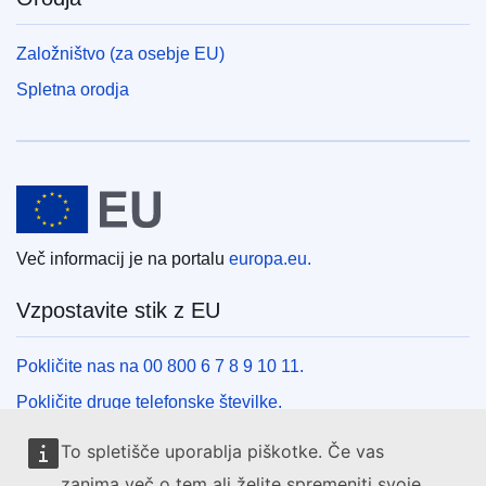
Založništvo (za osebje EU)
Spletna orodja
Evropska unija
Več informacij je na portalu
europa.eu.
Vzpostavite stik z EU
Pokličite nas na 00 800 6 7 8 9 10 11.
Pokličite druge telefonske številke.
Pišite nam s kontaktnim obrazcem.
To spletišče uporablja piškotke. Če vas
Obiščite nas v enem od centrov EU.
zanima več o tem ali želite spremeniti svoje