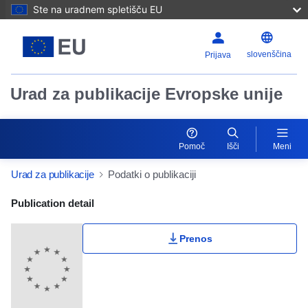
Ste na uradnem spletišču EU
slovenščina
Prijava
Urad za publikacije Evropske unije
Pomoč
Išči
Meni
Urad za publikacije
Podatki o publikaciji
Publication Detail Actions Portlet
Publication detail
Prenos