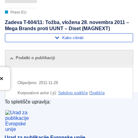
Pravo EU
Zadeva T-604/11: Tožba, vložena 28. novembra 2011 –
Mega Brands proti UUNT – Diset (MAGNEXT)
Kako citirati
Podatki o publikaciji
Objavljeno:
2011-11-28
Korporativni avtor (-ji):
Splošno sodišče
(
Sodišče
Evropske unije
)
To spletišče upravlja:
Urad za publikacije Evropske unije
Področje
blagovna znamka EU
,
industrija igrač
,
pravo o
znamkah
,
registrirana znamka
CELEX : 62011TN0604
Urad za publikacije Evropske unije