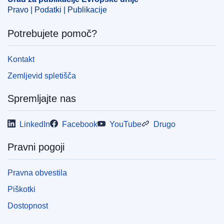
OJ : JOC_2012_032_R_0031_01
Pravo | Podatki | Publikacije
Potrebujete pomoč?
Kontakt
Zemljevid spletišča
Spremljajte nas
LinkedIn
Facebook
YouTube
Drugo
Pravni pogoji
Pravna obvestila
Piškotki
Dostopnost