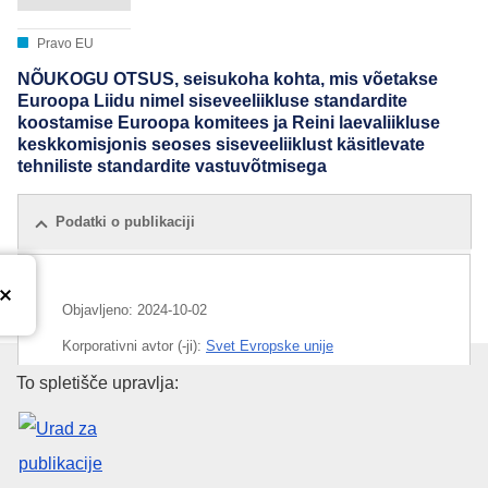
Pravo EU
NÕUKOGU OTSUS, seisukoha kohta, mis võetakse
Euroopa Liidu nimel siseveeliikluse standardite
koostamise Euroopa komitees ja Reini laevaliikluse
keskkomisjonis seoses siseveeliiklust käsitlevate
tehniliste standardite vastuvõtmisega
Podatki o publikaciji
Objavljeno:
2024-10-02
Korporativni avtor (-ji):
Svet Evropske unije
Urad za publikacije Evropske un
To spletišče upravlja:
IMMC : ST 13615 2024 INIT