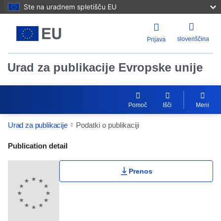
Ste na uradnem spletišču EU
slovenščina
Prijava
Urad za publikacije Evropske unije
Pomoč
Išči
Meni
Urad za publikacije
Podatki o publikaciji
Publication Detail Actions Portlet
Publication detail
Prenos