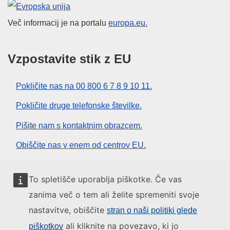
Evropska unija
Več informacij je na portalu
europa.eu.
Vzpostavite stik z EU
Pokličite nas na 00 800 6 7 8 9 10 11.
Pokličite druge telefonske številke.
Pišite nam s kontaktnim obrazcem.
Obiščite nas v enem od centrov EU.
Družbeni mediji
To spletišče uporablja piškotke. Če vas
zanima več o tem ali želite spremeniti svoje
Iskanje po družbenih medijih EU
nastavitve, obiščite
stran o naši politiki glede
ali kliknite na povezavo, ki jo
piškotkov