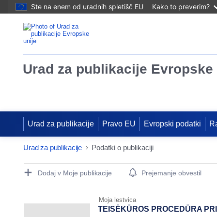
Ste na enem od uradnih spletišč EU
Kako to preverim?
Urad za publikacije Evropske 
Urad za publikacije
Pravo EU
Evropski podatki
R
Urad za publikacije
Podatki o publikaciji
Publication Detail Actions Portlet
Dodaj v Moje publikacije
Prejemanje obvestil
Moja lestvica
TEISĖKŪROS PROCEDŪRA PRI