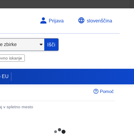
Prijava
slovenščina
Išči
evno iskanje
e EU
Pomoč
aj v spletno mesto