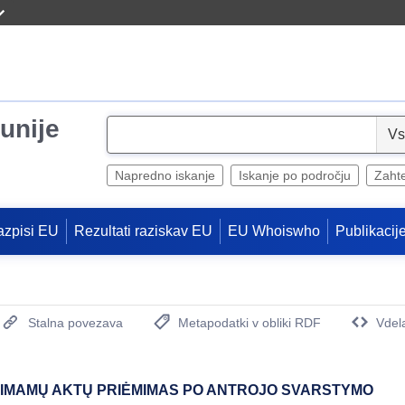
unije
S
e
l
Napredno iskanje
Iskanje po področju
Zaht
e
c
azpisi EU
Rezultati raziskav EU
EU Whoiswho
Publikacij
t
Stalna povezava
Metapodatki v obliki RDF
Vdel
(Odpre se novo okno)
IMAMŲ AKTŲ PRIĖMIMAS PO ANTROJO SVARSTYMO