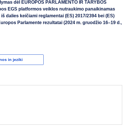
lymas dėl EUROPOS PARLAMENTO IR TARYBOS
s EGS platformos veiklos nutraukimo panaikinamas
 iš dalies keičiami reglamentai (ES) 2017/2394 bei (ES)
uropos Parlamente rezultatai (2024 m. gruodžio 16–19 d.,
nos in jeziki