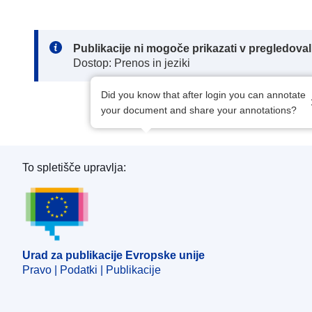
Note:
Publikacije ni mogoče prikazati v pregledov
Dostop: Prenos in jeziki
Did you know that after login you can annotate
your document and share your annotations?
To spletišče upravlja:
Urad za publikacije Evropske unije
Urad za publikacije Evropske unije
Pravo | Podatki | Publikacije