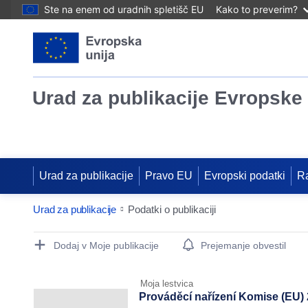
Ste na enem od uradnih spletišč EU
Kako to preverim?
Urad za publikacije Evropske 
Urad za publikacije
Pravo EU
Evropski podatki
R
Urad za publikacije
Podatki o publikaciji
Publication Detail Actions Portlet
Dodaj v Moje publikacije
Prejemanje obvestil
Moja lestvica
Prováděcí nařízení Komise (EU) 