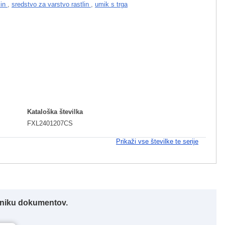
lin
,
sredstvo za varstvo rastlin
,
umik s trga
Kataloška številka
FXL2401207CS
Prikaži vse številke te serije
alniku dokumentov.