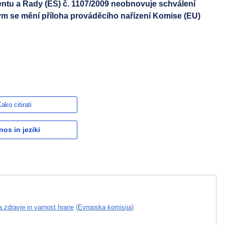
ntu a Rady (ES) č. 1107/2009 neobnovuje schválení
ým se mění příloha prováděcího nařízení Komise (EU)
ako citirati
nos in jeziki
a zdravje in varnost hrane
(
Evropska komisija
)