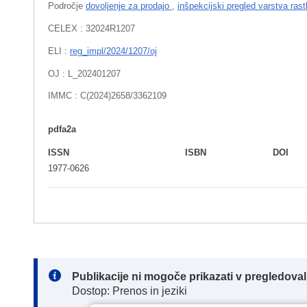
Področje
dovoljenje za prodajo
,
inšpekcijski pregled varstva rast
CELEX : 32024R1207
ELI :
reg_impl/2024/1207/oj
OJ : L_202401207
IMMC : C(2024)2658/3362109
pdfa2a
ISSN
ISBN
DOI
1977-0626
Note:
Publikacije ni mogoče prikazati v pregledov
Dostop: Prenos in jeziki