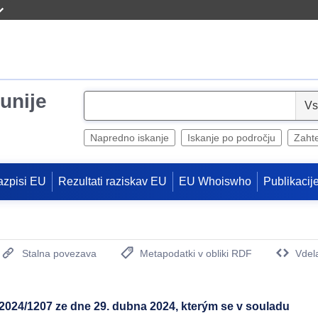
unije
S
e
l
Napredno iskanje
Iskanje po področju
Zaht
e
c
azpisi EU
Rezultati raziskav EU
EU Whoiswho
Publikacij
t
Stalna povezava
Metapodatki v obliki RDF
Vdel
(Odpre se novo okno)
2024/1207 ze dne 29. dubna 2024, kterým se v souladu