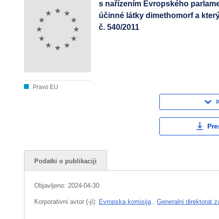
s nařízením Evropského parlame
účinné látky dimethomorf a kter
č. 540/2011
Pravo EU
K
Pre
Podatki o publikaciji
Objavljeno:
2024-04-30
Korporativni avtor (-ji):
Evropska komisija
,
Generalni direktorat z