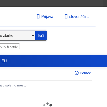
Prijava
slovenščina
Išči
evno iskanje
e EU
Pomoč
aj v spletno mesto