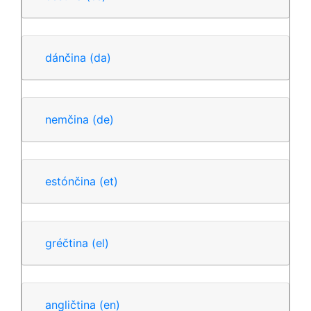
dánčina
(da)
nemčina
(de)
estónčina
(et)
gréčtina
(el)
angličtina
(en)