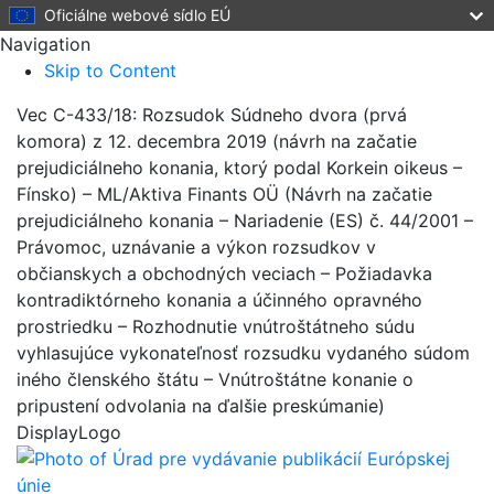
Oficiálne webové sídlo EÚ
Navigation
Skip to Content
Vec C-433/18: Rozsudok Súdneho dvora (prvá
komora) z 12. decembra 2019 (návrh na začatie
prejudiciálneho konania, ktorý podal Korkein oikeus –
Fínsko) – ML/Aktiva Finants OÜ (Návrh na začatie
prejudiciálneho konania – Nariadenie (ES) č. 44/2001 –
Právomoc, uznávanie a výkon rozsudkov v
občianskych a obchodných veciach – Požiadavka
kontradiktórneho konania a účinného opravného
prostriedku – Rozhodnutie vnútroštátneho súdu
vyhlasujúce vykonateľnosť rozsudku vydaného súdom
iného členského štátu – Vnútroštátne konanie o
pripustení odvolania na ďalšie preskúmanie)
DisplayLogo