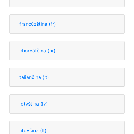
francúzština
(fr)
chorvátčina
(hr)
taliančina
(it)
lotyština
(lv)
litovčina
(lt)