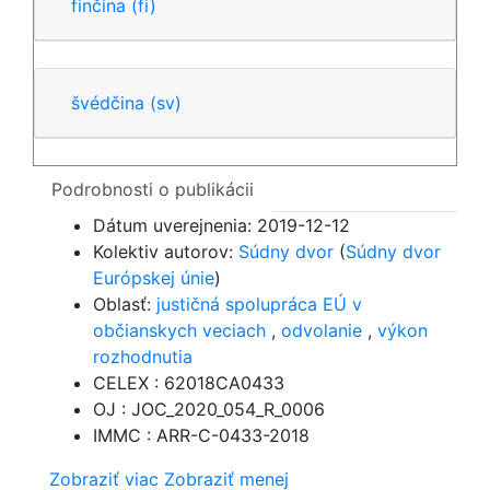
finčina
(fi)
švédčina
(sv)
Podrobnosti o publikácii
Dátum uverejnenia:
2019-12-12
Kolektiv autorov:
Súdny dvor
(
Súdny dvor
Európskej únie
)
Oblasť:
justičná spolupráca EÚ v
občianskych veciach
,
odvolanie
,
výkon
rozhodnutia
CELEX : 62018CA0433
OJ : JOC_2020_054_R_0006
IMMC : ARR-C-0433-2018
Zobraziť viac
Zobraziť menej