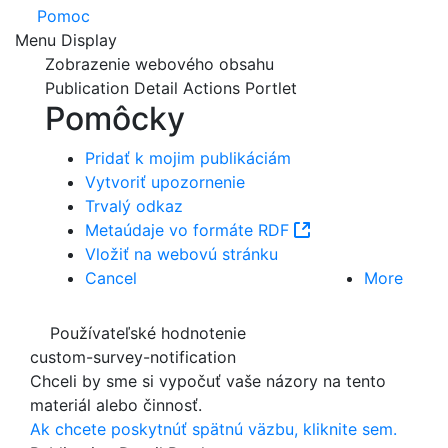
Pomoc
Menu Display
Zobrazenie webového obsahu
Publication Detail Actions Portlet
Pomôcky
Pridať k mojim publikáciám
Publication Detail Actions Portlet
Vytvoriť upozornenie
Trvalý odkaz
Metaúdaje vo formáte RDF
(Otvorí sa v novo
Vložiť na webovú stránku
Cancel
More
Používateľské hodnotenie
custom-survey-notification
Chceli by sme si vypočuť vaše názory na tento
materiál alebo činnosť.
Ak chcete poskytnúť spätnú väzbu, kliknite sem.