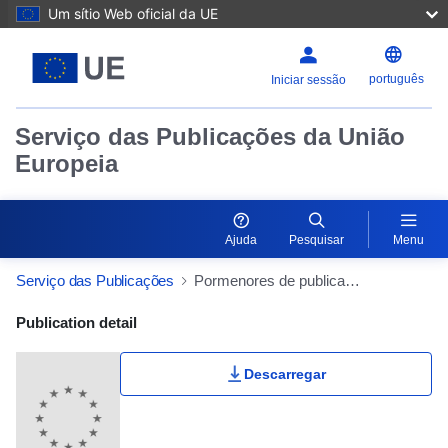
Um sítio Web oficial da UE
português
Iniciar sessão
Serviço das Publicações da União
Europeia
Ajuda
Pesquisar
Menu
Serviço das Publicações
Pormenores de publicação
Publication Detail Actions Portlet
Publication detail
Descarregar