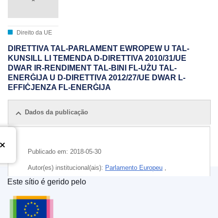
Direito da UE
DIRETTIVA TAL-PARLAMENT EWROPEW U TAL-
KUNSILL LI TEMENDA D-DIRETTIVA 2010/31/UE
DWAR IR-RENDIMENT TAL-BINI FL-UŻU TAL-
ENERĠIJA U D-DIRETTIVA 2012/27/UE DWAR L-
EFFIĊJENZA FL-ENERĠIJA
Dados da publicação
Publicado em:
2018-05-30
Autor(es) institucional(ais):
Parlamento Europeu
,
Conselho da União Europeia
Este sítio é gerido pelo
Serviço das Publicações da União Europeia
IMMC : PE 4 2018 REV 1