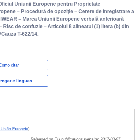
ficiul Uniunii Europene pentru Proprietate
ropene – Procedură de opoziție – Cerere de înregistrare a
e IWEAR – Marca Uniunii Europene verbală anterioară
Risc de confuzie – Articolul 8 alineatul (1) litera (b) din
#Cauza T-622/14.
Como citar
regar e línguas
a União Europeia
)
Released on EU publications website:
2017-03-07