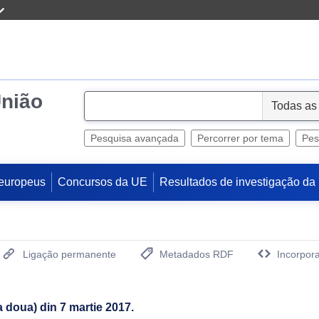
União
S
e
l
Pesquisa avançada
Percorrer por tema
Pes
e
c
europeus
Concursos da UE
Resultados de investigação da
t
Ligação permanente
Metadados RDF
Incorpora
(Abre uma Nova Janela)
 doua) din 7 martie 2017.