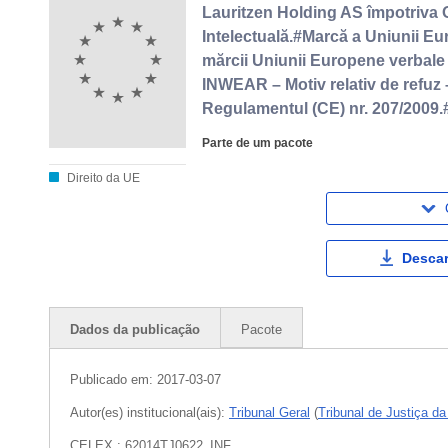
Lauritzen Holding AS împotriva O
Intelectuală.#Marcă a Uniunii Eu
mărcii Uniunii Europene verbal
INWEAR – Motiv relativ de refuz – 
Regulamentul (CE) nr. 207/2009.
Parte de um pacote
Direito da UE
Descar
Dados da publicação
Pacote
Publicado em:
2017-03-07
Autor(es) institucional(ais):
Tribunal Geral
(
Tribunal de Justiça d
CELEX : 62014TJ0622_INF