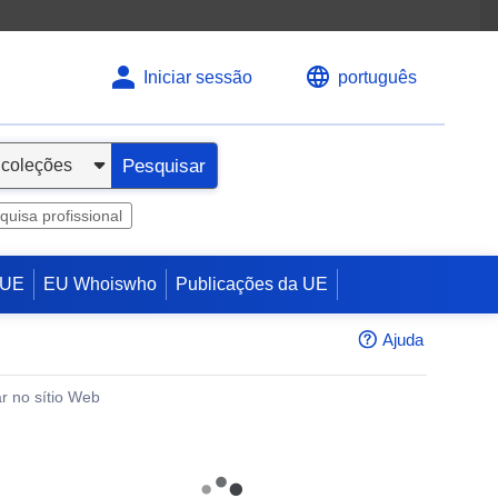
Iniciar sessão
português
Pesquisar
quisa profissional
 UE
EU Whoiswho
Publicações da UE
Ajuda
r no sítio Web