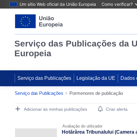
Um sítio Web oficial da União Europeia
Como verificar?
Serviço das Publicações da 
Europeia
Serviço das Publicações
Legislação da UE
Dados 
Serviço das Publicações
Pormenores de publicação
Publication Detail Actions Portlet
Adicionar às minhas publicações
Criar alerta
Avaliação do utilizador
Hotărârea Tribunalului (Camera a