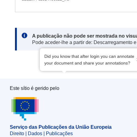
Note:
A publicação não pode ser mostrada no visu
Pode aceder-lhe a partir de: Descarregamento e
Did you know that after login you can annotate
your document and share your annotations?
Este sítio é gerido pelo
Serviço das Publicações da União Europeia
Serviço das Publicações da União Europeia
Direito | Dados | Publicações