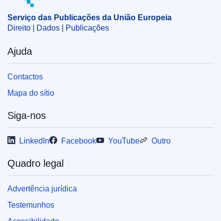
CELEX : 62024TN0049
Serviço das Publicações da União Europeia
Direito | Dados | Publicações
ELI :
C/2024/2055/oj
OJ : C_202402055
Ajuda
IMMC : REQ-T-0049-2024
Contactos
pdfa2a
Mapa do sítio
Mostrar todos os números desta coleção
Siga-nos
LinkedIn
Facebook
YouTube
Outro
Quadro legal
Advertência jurídica
Testemunhos