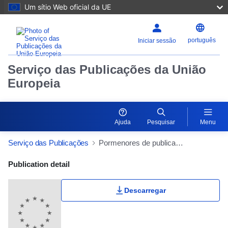
Um sítio Web oficial da UE
português
Iniciar sessão
Serviço das Publicações da União
Europeia
Ajuda
Pesquisar
Menu
Serviço das Publicações
Pormenores de publicação
Publication Detail Actions Portlet
Publication detail
Descarregar