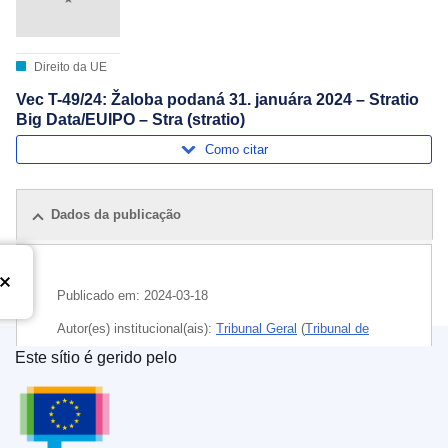
Direito da UE
Vec T-49/24: Žaloba podaná 31. januára 2024 – Stratio
Big Data/EUIPO – Stra (stratio)
Como citar
Dados da publicação
Publicado em:
2024-03-18
Autor(es) institucional(ais):
Tribunal Geral
(
Tribunal de
Justiça da União Europeia
)
Este sítio é gerido pelo
Serviço das Publicações da União Europeia
Tema:
comercialização
,
controlo de qualidade dos
produtos industriais
,
direito das marcas
,
ensaio
,
marca
da UE
,
marca registada
,
serviços
,
tecnologia