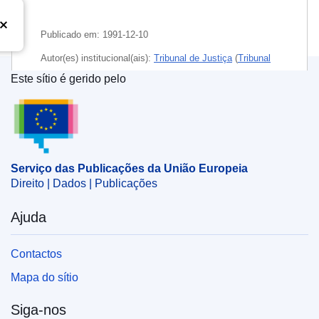
Publicado em:
1991-12-10
Autor(es) institucional(ais):
Tribunal de Justiça
(
Tribunal
de Justiça da União Europeia
)
Este sítio é gerido pelo
Serviço das Publicações da União Europeia
CELEX : 61989CJ0306
ECLI : ECLI:EU:C:1991:463
Serviço das Publicações da União Europeia
Direito | Dados | Publicações
Ajuda
Contactos
Mapa do sítio
Siga-nos