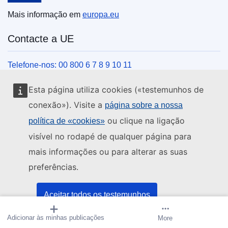
Mais informação em
europa.eu
Contacte a UE
Telefone-nos: 00 800 6 7 8 9 10 11
Veja outros contactos telefónicos
Esta página utiliza cookies («testemunhos de
Chegue a nós pelo nosso formulário
conexão»). Visite a
página sobre a nossa
Venha ter connosco a um centro da UE
ou clique na ligação
política de «cookies»
visível no rodapé de qualquer página para
Redes sociais
mais informações ou para alterar as suas
preferências.
Encontre os canais da UE nas redes sociais
Instituições e organismos da UE
Aceitar todos os testemunhos
Adicionar às minhas publicações
Criar alerta
More
Aceitar apenas os testemunhos essenciais
Pesquisar todas as instituições e órgãos da UE