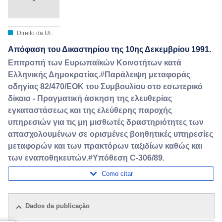
Direito da UE
Απόφαση του Δικαστηρίου της 10ης Δεκεμβρίου 1991.
Επιτροπή των Ευρωπαϊκών Κοινοτήτων κατά
Ελληνικής Δημοκρατίας.#Παράλειψη μεταφοράς
οδηγίας 82/470/ΕΟΚ του Συμβουλίου στο εσωτερικό
δίκαιο - Πραγματική άσκηση της ελευθερίας
εγκαταστάσεως και της ελεύθερης παροχής
υπηρεσιών για τις μη μισθωτές δραστηριότητες των
απασχολουμένων σε ορισμένες βοηθητικές υπηρεσίες
μεταφορών και των πρακτόρων ταξιδίων καθώς και
των εναποθηκευτών.#Υπόθεση C-306/89.
Como citar
Dados da publicação