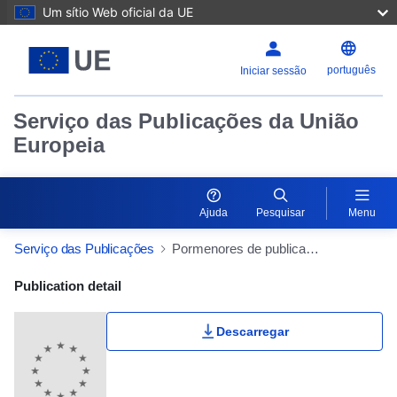
Um sítio Web oficial da UE
português
Iniciar sessão
Serviço das Publicações da União
Europeia
Ajuda
Pesquisar
Menu
Serviço das Publicações
Pormenores de publicação
Publication Detail Actions Portlet
Publication detail
Descarregar