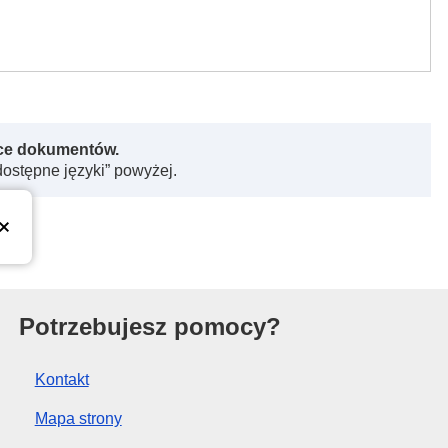
rce dokumentów.
dostępne języki” powyżej.
kiej
Potrzebujesz pomocy?
Kontakt
Mapa strony