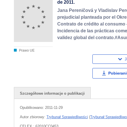
de 2011.
Jana Pereničová y Vladislav Pere
prejudicial planteada por el O
Contrato de crédito al consumo 
Incidencia de las prácticas come
validez global del contrato.#Asu
Prawo UE
J
Pobierani
Szczegółowe informacje o publikacji
Opublikowano:
2011-11-29
Autor zbiorowy:
Trybunał Sprawiedliwości
(
Trybunał Sprawiedliwoś
CELEX : 62010CC0453