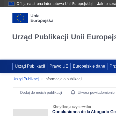
Oficjalna strona internetowa Unii Europejskiej
Jak to spr
Urząd Publikacji Unii Europej
Urząd Publikacji
Prawo UE
Europejskie dane
Prz
Urząd Publikacji
Informacje o publikacji
Publication Detail Actions Portlet
Dodaj do moich publikacji
Utwórz powiadomienie
Klasyfikacja użytkownika
Conclusiones de la Abogado Gene