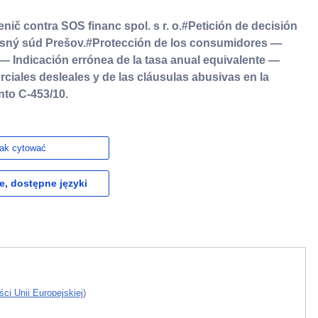
nič contra SOS financ spol. s r. o.#Petición de decisión
kresný súd Prešov.#Protección de los consumidores —
— Indicación errónea de la tasa anual equivalente —
rciales desleales y de las cláusulas abusivas en la
nto C‑453/10.
ak cytować
e, dostępne języki
ci Unii Europejskiej
)