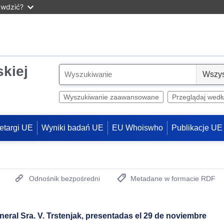
awdzić?
skiej
S
e
l
Wyszukiwanie zaawansowane
Przeglądaj wedł
e
c
etargi UE
Wyniki badań UE
EU Whoiswho
Publikacje UE
t
Odnośnik bezpośredni
Metadane w formacie RDF
(otwiera nowe okno)
ral Sra. V. Trstenjak, presentadas el 29 de noviembre