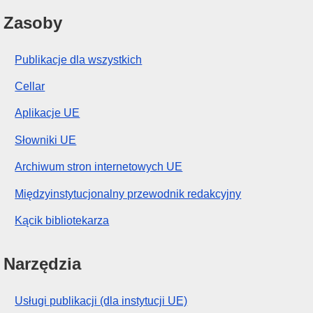
Zasoby
Publikacje dla wszystkich
Cellar
Aplikacje UE
Słowniki UE
Archiwum stron internetowych UE
Międzyinstytucjonalny przewodnik redakcyjny
Kącik bibliotekarza
Narzędzia
Usługi publikacji (dla instytucji UE)