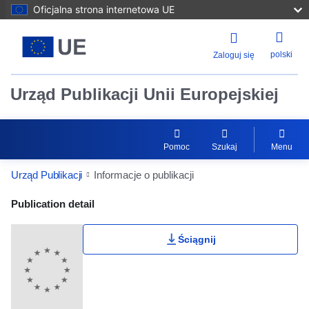
Oficjalna strona internetowa UE
polski
Zaloguj się
Urząd Publikacji Unii Europejskiej
Pomoc
Szukaj
Menu
Urząd Publikacji
Informacje o publikacji
Publication Detail Actions Portlet
Publication detail
Ściągnij