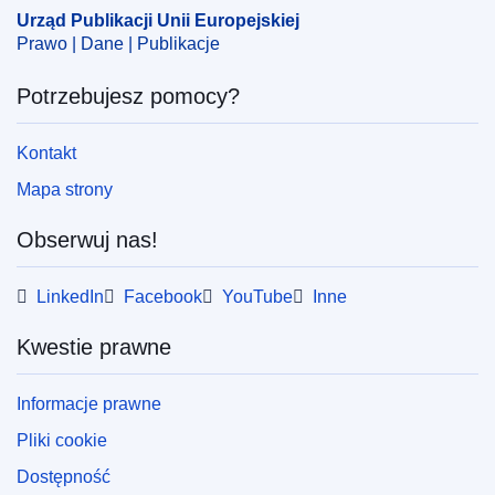
Urząd Publikacji Unii Europejskiej
ELI :
C/2024/2770/oj
Prawo | Dane | Publikacje
OJ : C_202402770
Potrzebujesz pomocy?
IMMC : REQ-T-0091-2024
Kontakt
pdfa2a
Mapa strony
Pokaż wszystkie wydania z tej serii
Obserwuj nas!
LinkedIn
Facebook
YouTube
Inne
Kwestie prawne
Informacje prawne
Pliki cookie
Dostępność