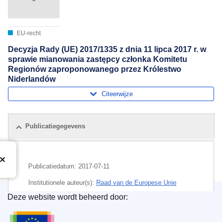
EU-recht
Decyzja Rady (UE) 2017/1335 z dnia 11 lipca 2017 r. w
sprawie mianowania zastępcy członka Komitetu
Regionów zaproponowanego przez Królestwo
Niderlandów
Citeerwijze
Publicatiegegevens
Publicatiedatum:
2017-07-11
Institutionele auteur(s):
Raad van de Europese Unie
Deze website wordt beheerd door:
Onderwerp:
benoeming van de leden
,
Europees Comité
Bureau voor publicaties van de Europese Unie
van de Regio's
,
Nederland