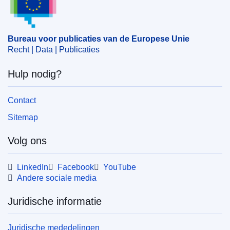
CELEX : 32017D1335
ELI :
dec/2017/1335/oj
Bureau voor publicaties van de Europese Unie
OJ : JOL_2017_185_R_0012
Recht | Data | Publicaties
IMMC : ST 10618 2017 REV 1
Hulp nodig?
Contact
Sitemap
Volg ons
LinkedIn
Facebook
YouTube
Andere sociale media
Juridische informatie
Juridische mededelingen