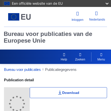
Een officiële website van de EU
Nederlands
Inloggen
Bureau voor publicaties van de
Europese Unie
Help
Zoeken
Menu
Bureau voor publicaties
Publicatiegegevens
Publication Detail Actions Portlet
Publication detail
Download