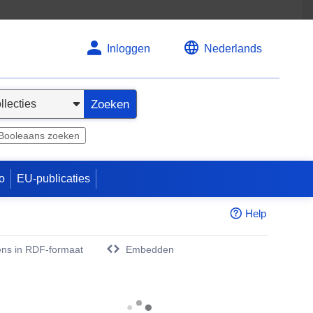
Inloggen
Nederlands
Zoeken
Booleaans zoeken
o
EU-publicaties
Help
ns in RDF-formaat
Embedden
w venster)