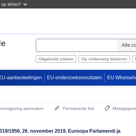
 op letten?
de
S
e
l
Uitgebreid zoeken
Op onderwerp bladeren
e
c
EU-aanbestedingen
EU-onderzoeksresultaten
EU Whoiswh
t
kennisgeving aanmaken
Permanente link
Metagegeve
(Opent een nieu
019/1956, 26. november 2019, Euroopa Parlamendi ja