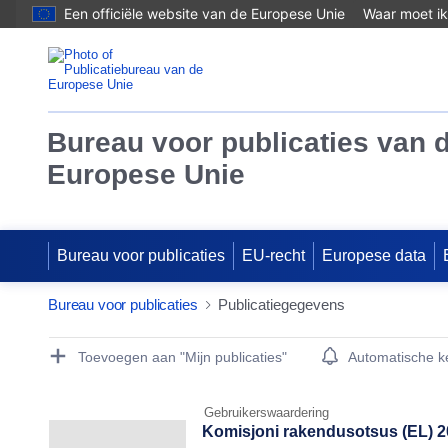
Een officiële website van de Europese Unie
Waar moet ik
Bureau voor publicaties van 
Europese Unie
Bureau voor publicaties
EU-recht
Europese data
Bureau voor publicaties
Publicatiegegevens
Publication Detail Actions Portlet
Toevoegen aan "Mijn publicaties"
Automatische 
Gebruikerswaardering
Komisjoni rakendusotsus (EL) 2