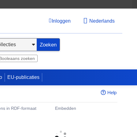
Inloggen
Nederlands
Zoeken
Booleaans zoeken
o
EU-publicaties
Help
ns in RDF-formaat
Embedden
w venster)