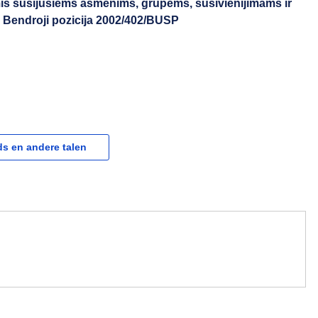
jomis susijusiems asmenims, grupėms, susivienijimams ir
 Bendroji pozicija 2002/402/BUSP
s en andere talen