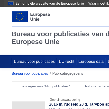
Een officiële website van de Europese Unie
Waar moet ik
Bureau voor publicaties van 
Europese Unie
Bureau voor publicaties
EU-recht
Europese data
Bureau voor publicaties
Publicatiegegevens
Publication Detail Actions Portlet
Toevoegen aan "Mijn publicaties"
Automatische 
Gebruikerswaardering
2016 m. rugsėjo 20 d. Tarybos 