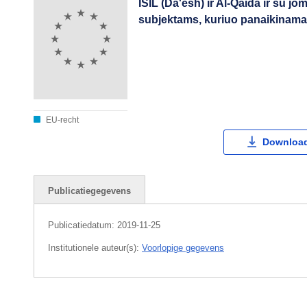
ISIL (Da'esh) ir Al-Qaida ir su 
subjektams, kuriuo panaikinama
EU-recht
Download
Publicatiegegevens
Publicatiedatum:
2019-11-25
Institutionele auteur(s):
Voorlopige gegevens