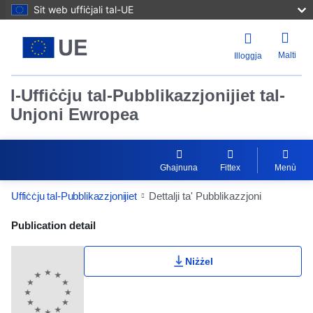
Sit web uffiċjali tal-UE
Malti
Illoggja
l-Uffiċċju tal-Pubblikazzjonijiet tal-
Unjoni Ewropea
Għajnuna
Fittex
Menù
Uffiċċju tal-Pubblikazzjonijiet
Dettalji ta' Pubblikazzjoni
Publication Detail Actions Portlet
Publication detail
Niżżel