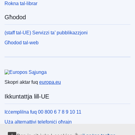
Rokna tal-librar
Għodod
(staff tal-UE) Servizzi ta’ pubblikazzjoni
Għodod tal-web
Unjoni Ewropea
Skopri aktar fuq
europa.eu
Ikkuntattja lill-UE
Iċċemplilna fuq 00 800 6 7 8 9 10 11
Uża alternattivi telefoniċi oħrajn
Iktbilna permezz tal-formola ta’ kuntatt tagħna