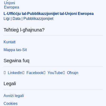
L-Uffiċċju tal-Pubblikazzjonijiet tal-Unjoni Ewropea
Liġi | Data | Pubblikazzjonijiet
Teħtieġ l-għajnuna?
Kuntatt
Mappa tas-Sit
Segwina fuq
LinkedIn
Facebook
YouTube
Oħrajn
Legali
Avviżi legali
Cookies