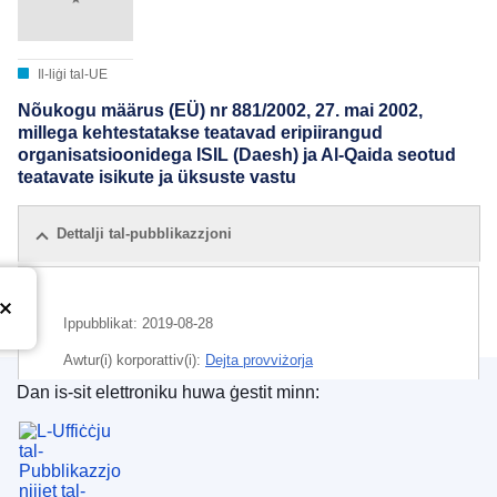
Il-liġi tal-UE
Nõukogu määrus (EÜ) nr 881/2002, 27. mai 2002,
millega kehtestatakse teatavad eripiirangud
organisatsioonidega ISIL (Daesh) ja Al-Qaida seotud
teatavate isikute ja üksuste vastu
Dettalji tal-pubblikazzjoni
Ippubblikat:
2019-08-28
Awtur(i) korporattiv(i):
Dejta provviżorja
Dan is-sit elettroniku huwa ġestit minn:
CELEX : 02002R0881-20190828
L-Uffiċċju tal-Pubblikazzjonijiet tal-Unjoni Ewrope
ELI :
reg/2002/881/2019-08-28