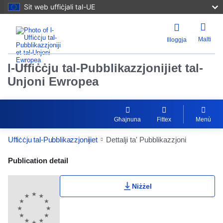
Sit web uffiċjali tal-UE
Malti
Illoggja
l-Uffiċċju tal-Pubblikazzjonijiet tal-
Unjoni Ewropea
Għajnuna
Fittex
Menù
Uffiċċju tal-Pubblikazzjonijiet
Dettalji ta' Pubblikazzjoni
Publication Detail Actions Portlet
Publication detail
Niżżel