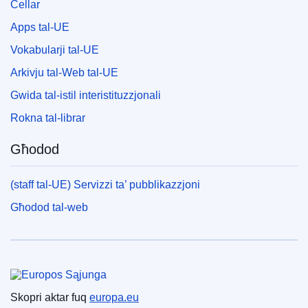
Cellar
Apps tal-UE
Vokabularji tal-UE
Arkivju tal-Web tal-UE
Gwida tal-istil interistituzzjonali
Rokna tal-librar
Għodod
(staff tal-UE) Servizzi ta’ pubblikazzjoni
Għodod tal-web
Unjoni Ewropea
Skopri aktar fuq
europa.eu