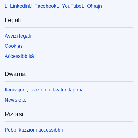
LinkedIn
Facebook
YouTube
Oħrajn
Legali
Avviżi legali
Cookies
Aċċessibbiltà
Dwarna
Il-missjoni, il-viżjoni u l-valuri tagħna
Newsletter
Riżorsi
Pubblikazzjoni aċċessibbli