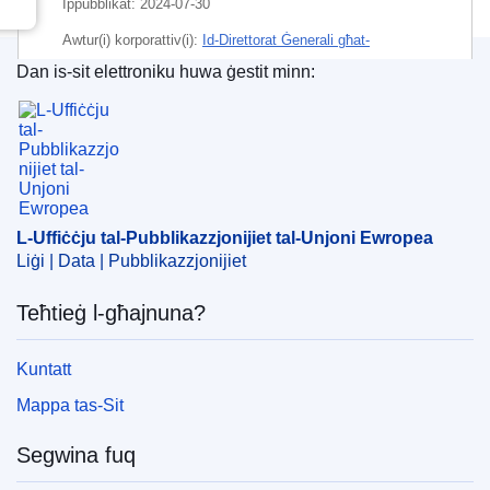
Ippubblikat:
2024-07-30
Awtur(i) korporattiv(i):
Id-Direttorat Ġenerali għat-
Tassazzjoni u l-Għaqda Doganali
(
Il-Kummissjoni
Dan is-sit elettroniku huwa ġestit minn:
Ewropea
)
,
Il-Kummissjoni Ewropea
L-Uffiċċju tal-Pubblikazzjonijiet tal-Unjoni Ewrope
Suġġett:
ftehim kummerċjali (UE)
,
koperazzjoni
amministrattiva
,
Kumitat Konġunt taż-ŻEE
,
prodott
oriġinarju
,
protokoll għal ftehim
,
reviżjoni ta’ ftehim
,
Svizzera
L-Uffiċċju tal-Pubblikazzjonijiet tal-Unjoni Ewropea
CELEX : 52024PC0344
Liġi | Data | Pubblikazzjonijiet
IMMC : COM(2024)344 final
Teħtieġ l-għajnuna?
COMNAT : COM_2024_0344_FIN
Kuntatt
Mappa tas-Sit
Segwina fuq