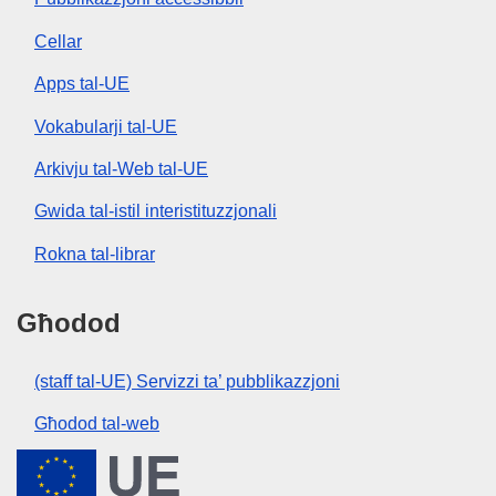
Cellar
Apps tal-UE
Vokabularji tal-UE
Arkivju tal-Web tal-UE
Gwida tal-istil interistituzzjonali
Rokna tal-librar
Għodod
(staff tal-UE) Servizzi ta’ pubblikazzjoni
Għodod tal-web
Unjoni Ewropea