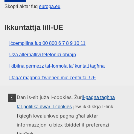
Skopri aktar fuq
europa.eu
Ikkuntattja lill-UE
Iċċemplilna fuq 00 800 6 7 8 9 10 11
Uża alternattivi telefoniċi oħrajn
Iktbilna permezz tal-formola ta’ kuntatt tagħna
Iltaqa’ magħna f’wieħed miċ-ċentri tal-UE
Media soċjali
Dan is-sit juża l-cookies. Żur
il-paġna tagħna
jew ikklikkja l-link
tal-politika dwar il-cookies
Fittex mezzi tal-media soċjali tal-UE
f’qiegħ kwalunkwe paġna għal aktar
informazzjoni u biex tbiddel il-preferenzi
L-istituzzjonijiet u l-korpi tal-UE
tiegħek.