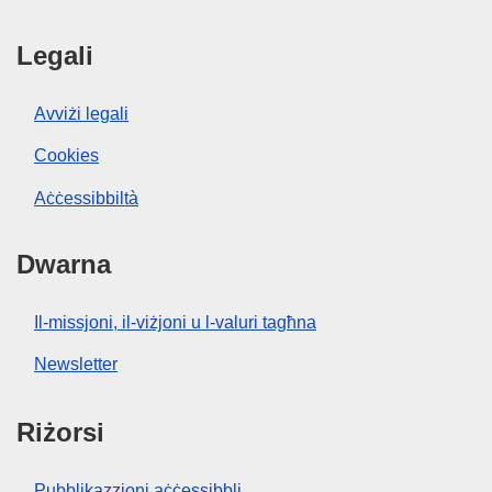
Legali
Avviżi legali
Cookies
Aċċessibbiltà
Dwarna
Il-missjoni, il-viżjoni u l-valuri tagħna
Newsletter
Riżorsi
Pubblikazzjoni aċċessibbli