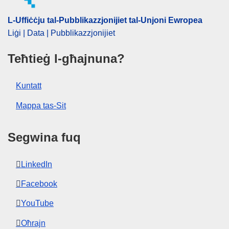
L-Uffiċċju tal-Pubblikazzjonijiet tal-Unjoni Ewropea
Liġi | Data | Pubblikazzjonijiet
Teħtieġ l-għajnuna?
Kuntatt
Mappa tas-Sit
Segwina fuq
LinkedIn
Facebook
YouTube
Oħrajn