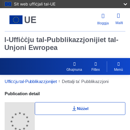
Sit web uffiċjali tal-UE
Malti
Illoggja
l-Uffiċċju tal-Pubblikazzjonijiet tal-
Unjoni Ewropea
Għajnuna
Fittex
Menù
Uffiċċju tal-Pubblikazzjonijiet
Dettalji ta' Pubblikazzjoni
Publication Detail Actions Portlet
Publication detail
Niżżel