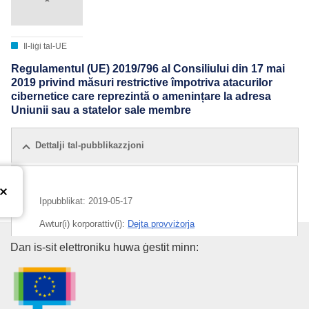
Il-liġi tal-UE
Regulamentul (UE) 2019/796 al Consiliului din 17 mai
2019 privind măsuri restrictive împotriva atacurilor
cibernetice care reprezintă o amenințare la adresa
Uniunii sau a statelor sale membre
Dettalji tal-pubblikazzjoni
Ippubblikat:
2019-05-17
Awtur(i) korporattiv(i):
Dejta provviżorja
L-Uffiċċju tal-Pubblikazzjonijiet
Dan is-sit elettroniku huwa ġestit minn:
CELEX : 02019R0796-20190517
ELI :
reg/2019/796/2019-05-17