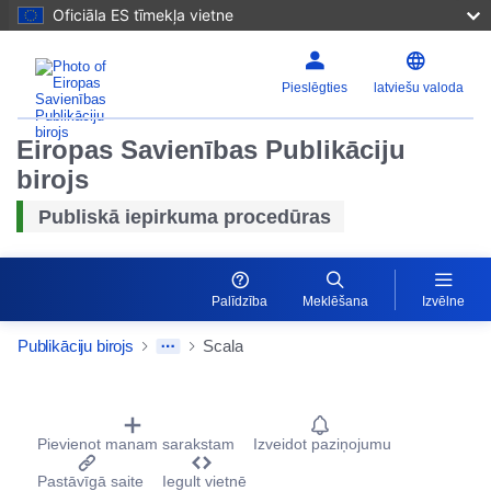
Oficiāla ES tīmekļa vietne
Pieslēgties
latviešu valoda
Eiropas Savienības Publikāciju
birojs
Publiskā iepirkuma procedūras
Palīdzība
Meklēšana
Izvēlne
Publikāciju birojs
Scala
Procurement Detail Actions Portlet
Pievienot manam sarakstam
Izveidot paziņojumu
Pastāvīgā saite
Iegult vietnē