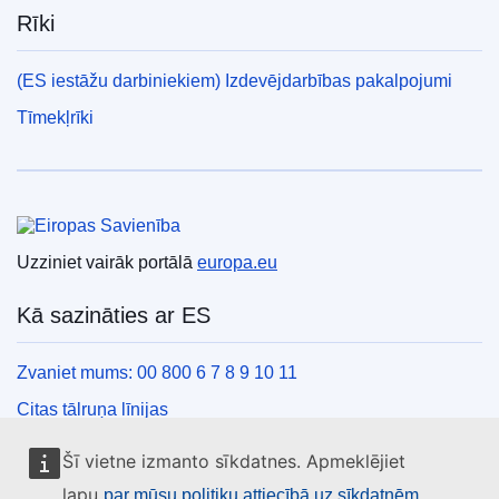
Rīki
(ES iestāžu darbiniekiem) Izdevējdarbības pakalpojumi
Tīmekļrīki
Eiropas Savienība
Uzziniet vairāk portālā
europa.eu
Kā sazināties ar ES
Zvaniet mums: 00 800 6 7 8 9 10 11
Citas tālruņa līnijas
Saziņas veidlapa
Šī vietne izmanto sīkdatnes. Apmeklējiet
ES centru kontaktinformācija
lapu
par mūsu politiku attiecībā uz sīkdatnēm