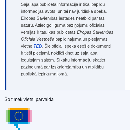
Šajā lapā publicētā informācija ir tikai papildu
informācijas avots, un tai nav juridiska spēka.
Eiropas Savienības iestādes neatbild par tās
saturu. Attiecīgo līguma paziņojumu oficiālās
versijas ir tās, kas publicētas
Eiropas Savienības
Oficiālā Vēstneša
papildinājumā un pieejamas
vietnē
TED
. Šie oficiāli spēkā esošie dokumenti
ir tieši pieejami, noklikšķinot uz šajā lapā
iegultajām saitēm. Sīkāku informāciju skatiet
paziņojumā par izskaidrojamību un atbildību
publiskā iepirkuma jomā.
Šo tīmekļvietni pārvalda
Eiropas Savienības Publikāciju birojs