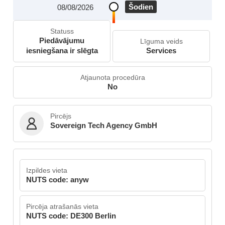
Šodien
08/08/2026
Statuss
Piedāvājumu
Līguma veids
iesniegšana ir slēgta
Services
Atjaunota procedūra
No
Pircējs
Sovereign Tech Agency GmbH
Izpildes vieta
NUTS code: anyw
Pircēja atrašanās vieta
NUTS code: DE300 Berlin