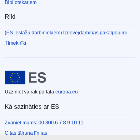
Bibliotekāriem
Rīki
(ES iestāžu darbiniekiem) Izdevējdarbības pakalpojumi
Tīmekļrīki
Eiropas Savienība
Uzziniet vairāk portālā
europa.eu
Kā sazināties ar ES
Zvaniet mums: 00 800 6 7 8 9 10 11
Citas tālruņa līnijas