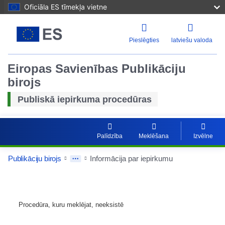
Oficiāla ES tīmekļa vietne
Pieslēgties
latviešu valoda
Eiropas Savienības Publikāciju
birojs
Publiskā iepirkuma procedūras
Palīdzība
Meklēšana
Izvēlne
Publikāciju birojs
Informācija par iepirkumu
Procedūra, kuru meklējat, neeksistē