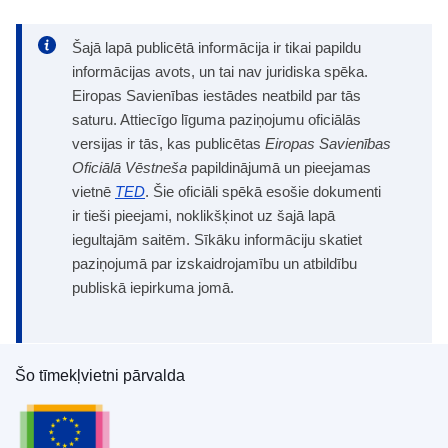
Šajā lapā publicētā informācija ir tikai papildu
informācijas avots, un tai nav juridiska spēka.
Eiropas Savienības iestādes neatbild par tās
saturu. Attiecīgo līguma paziņojumu oficiālās
versijas ir tās, kas publicētas
Eiropas Savienības
Oficiālā Vēstneša
papildinājumā un pieejamas
vietnē
TED
. Šie oficiāli spēkā esošie dokumenti
ir tieši pieejami, noklikšķinot uz šajā lapā
iegultajām saitēm. Sīkāku informāciju skatiet
paziņojumā par izskaidrojamību un atbildību
publiskā iepirkuma jomā.
Šo tīmekļvietni pārvalda
Eiropas Savienības Publikāciju birojs