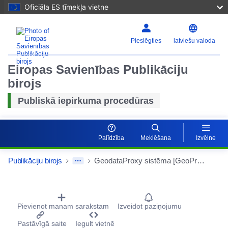
Oficiāla ES tīmekļa vietne
Pieslēgties
latviešu valoda
Eiropas Savienības Publikāciju
birojs
Publiskā iepirkuma procedūras
Palīdzība
Meklēšana
Izvēlne
Publikāciju birojs
GeodataProxy sistēma [GeoProxy]
Procurement Detail Actions Portlet
Pievienot manam sarakstam
Izveidot paziņojumu
Pastāvīgā saite
Iegult vietnē