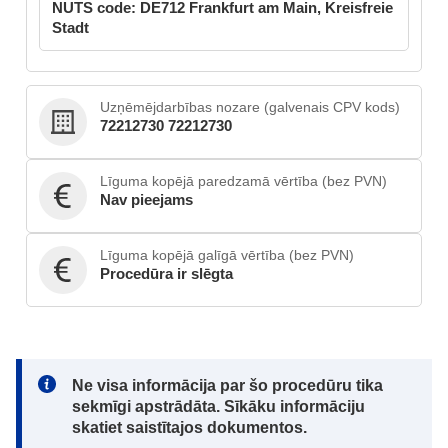
NUTS code: DE712 Frankfurt am Main, Kreisfreie
Stadt
Uzņēmējdarbības nozare (galvenais CPV kods)
72212730 72212730
Līguma kopējā paredzamā vērtība (bez PVN)
Nav pieejams
Līguma kopējā galīgā vērtība (bez PVN)
Procedūra ir slēgta
Note:
Ne visa informācija par šo procedūru tika
sekmīgi apstrādāta. Sīkāku informāciju
skatiet saistītajos dokumentos.