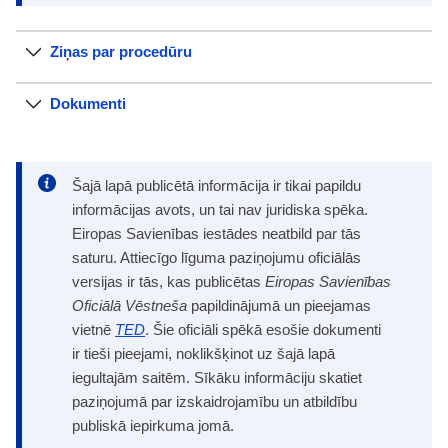
Ziņas par procedūru
Dokumenti
Šajā lapā publicētā informācija ir tikai papildu
informācijas avots, un tai nav juridiska spēka.
Eiropas Savienības iestādes neatbild par tās
saturu. Attiecīgo līguma paziņojumu oficiālās
versijas ir tās, kas publicētas
Eiropas Savienības
Oficiālā Vēstneša
papildinājumā un pieejamas
vietnē
TED
. Šie oficiāli spēkā esošie dokumenti
ir tieši pieejami, noklikšķinot uz šajā lapā
iegultajām saitēm. Sīkāku informāciju skatiet
paziņojumā par izskaidrojamību un atbildību
publiskā iepirkuma jomā.