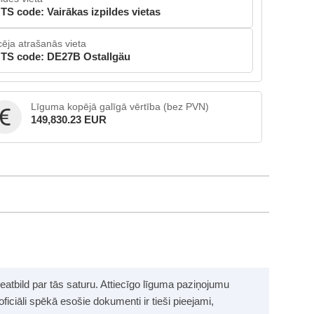
TS code: Vairākas izpildes vietas
cēja atrašanās vieta
TS code: DE27B Ostallgäu
Līguma kopējā galīgā vērtība (bez PVN)
149,830.23 EUR
neatbild par tās saturu. Attiecīgo līguma paziņojumu
 oficiāli spēkā esošie dokumenti ir tieši pieejami,