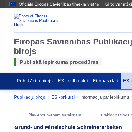
Oficiāla Eiropas Savienības tīmekļa vietne
Kā to var atšķ
Eiropas Savienības Publikāci
birojs
Publiskā iepirkuma procedūras
Publikāciju birojs
ES tiesību akti
Eiropas dati
ES 
Publikāciju birojs
ES konkursi
Informācija par iepirkumu
Procurement Detail Actions Portlet
Pievienot manam sarakstam
Izveidot paziņoj
Grund- und Mittelschule Schreinerarbeiten