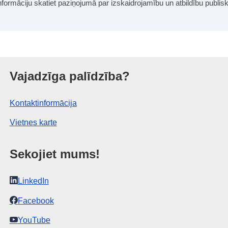
informāciju skatiet paziņojumā par izskaidrojamību un atbildību publi
 birojs
Vajadzīga palīdzība?
Kontaktinformācija
Vietnes karte
Sekojiet mums!
LinkedIn
Facebook
YouTube