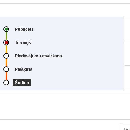
Publicēts
Termiņš
Piedāvājumu atvēršana
Piešķirts
Šodien
Izp