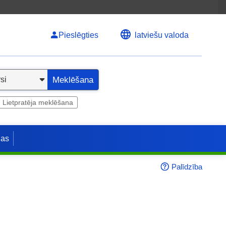
Pieslēgties
latviešu valoda
Meklēšana
Lietpratēja meklēšana
jas
Palīdzība