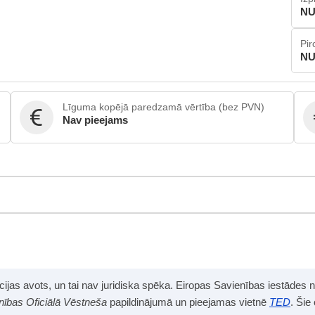
NU
Pir
NU
Līguma kopējā paredzamā vērtība (bez PVN)
Nav pieejams
mācijas avots, un tai nav juridiska spēka. Eiropas Savienības iestādes 
nības Oficiālā Vēstneša
papildinājumā un pieejamas vietnē
TED
. Šie