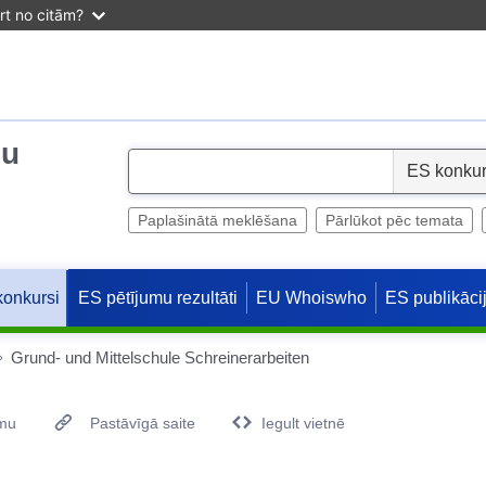
irt no citām?
ju
S
e
l
Paplašinātā meklēšana
Pārlūkot pēc temata
e
c
ES pētījumu rezultāti
EU Whoiswho
ES publikāci
konkursi
t
Grund- und Mittelschule Schreinerarbeiten
umu
Pastāvīgā saite
Iegult vietnē