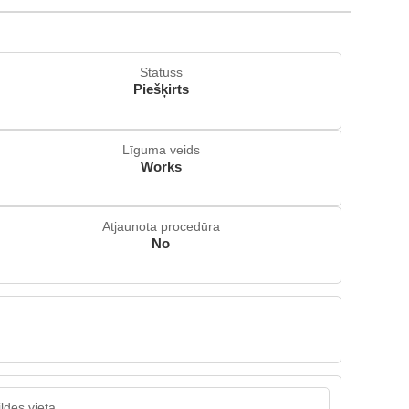
Statuss
Piešķirts
Līguma veids
Works
Atjaunota procedūra
No
ildes vieta