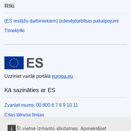
Rīki
(ES iestāžu darbiniekiem) Izdevējdarbības pakalpojumi
Tīmekļrīki
Eiropas Savienība
Uzziniet vairāk portālā
europa.eu
Kā sazināties ar ES
Zvaniet mums: 00 800 6 7 8 9 10 11
Citas tālruņa līnijas
Saziņas veidlapa
Šī vietne izmanto sīkdatnes. Apmeklējiet