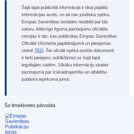
Šajā lapā publicētā informācija ir tikai papildu
informācijas avots, un tai nav juridiska spēka.
Eiropas Savienības iestādes neatbild par tās
saturu. Attiecīgo līguma paziņojumu oficiālās
versijas ir tās, kas publicētas
Eiropas Savienības
Oficiālā Vēstneša
papildinājumā un pieejamas
vietnē
TED
. Šie oficiāli spēkā esošie dokumenti
ir tieši pieejami, noklikšķinot uz šajā lapā
iegultajām saitēm. Sīkāku informāciju skatiet
paziņojumā par izskaidrojamību un atbildību
publiskā iepirkuma jomā.
Šo tīmekļvietni pārvalda
Eiropas Savienības Publikāciju birojs