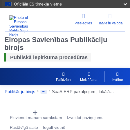
Oficiāla ES tīmekļa vietne
Pieslēgties
latviešu valoda
Eiropas Savienības Publikāciju
birojs
Publiskā iepirkuma procedūras
Palīdzība
Meklēšana
Izvēlne
Publikāciju birojs
SaaS ERP pakalpojumi, lokālās ERP licences un ieviešanas pakalpojumi
Procurement Detail Actions Portlet
Pievienot manam sarakstam
Izveidot paziņojumu
Pastāvīgā saite
Iegult vietnē