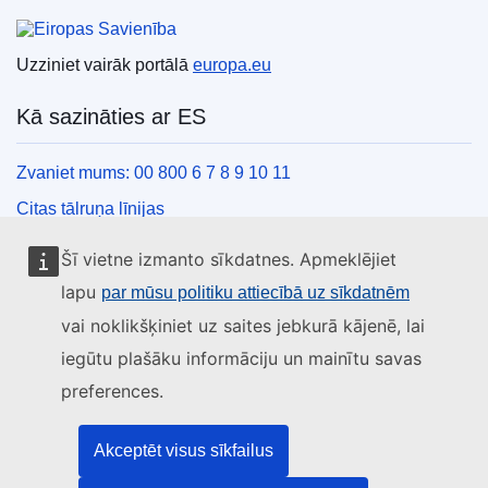
Eiropas Savienība
Uzziniet vairāk portālā
europa.eu
Kā sazināties ar ES
Zvaniet mums: 00 800 6 7 8 9 10 11
Citas tālruņa līnijas
Saziņas veidlapa
Šī vietne izmanto sīkdatnes. Apmeklējiet
ES centru kontaktinformācija
lapu
par mūsu politiku attiecībā uz sīkdatnēm
vai noklikšķiniet uz saites jebkurā kājenē, lai
Sociālie mediji
iegūtu plašāku informāciju un mainītu savas
preferences.
ES konti sociālajos medijos
ES iestādes un struktūras
Akceptēt visus sīkfailus