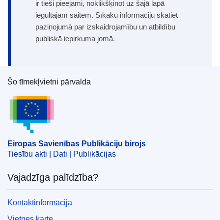
ir tieši pieejami, noklikšķinot uz šajā lapā
iegultajām saitēm. Sīkāku informāciju skatiet
paziņojumā par izskaidrojamību un atbildību
publiskā iepirkuma jomā.
Šo tīmekļvietni pārvalda
Eiropas Savienības Publikāciju birojs
Eiropas Savienības Publikāciju birojs
Tiesību akti | Dati | Publikācijas
Vajadzīga palīdzība?
Kontaktinformācija
Vietnes karte