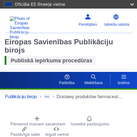
Oficiāla ES tīmekļa vietne
Pieslēgties
latviešu valoda
Eiropas Savienības Publikāciju
birojs
Publiskā iepirkuma procedūras
Palīdzība
Meklēšana
Izvēlne
Publikāciju birojs
Dostawy produktów farmaceutycznych.
Procurement Detail Actions Portlet
Pievienot manam sarakstam
Izveidot paziņojumu
Pastāvīgā saite
Iegult vietnē