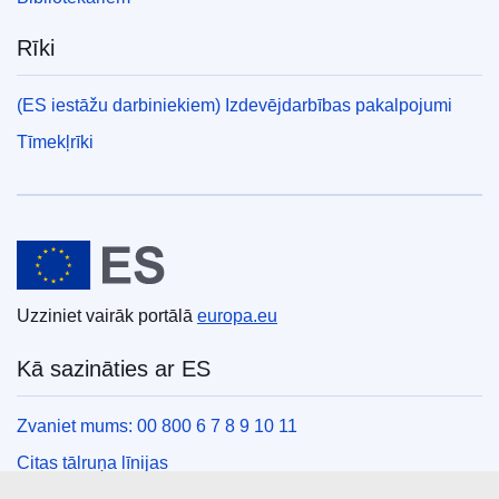
Rīki
(ES iestāžu darbiniekiem) Izdevējdarbības pakalpojumi
Tīmekļrīki
Eiropas Savienība
Uzziniet vairāk portālā
europa.eu
Kā sazināties ar ES
Zvaniet mums: 00 800 6 7 8 9 10 11
Citas tālruņa līnijas