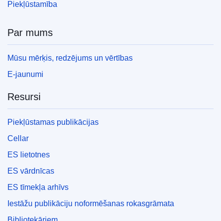
Piekļūstamība
Par mums
Mūsu mērķis, redzējums un vērtības
E-jaunumi
Resursi
Piekļūstamas publikācijas
Cellar
ES lietotnes
ES vārdnīcas
ES tīmekļa arhīvs
Iestāžu publikāciju noformēšanas rokasgrāmata
Bibliotekāriem