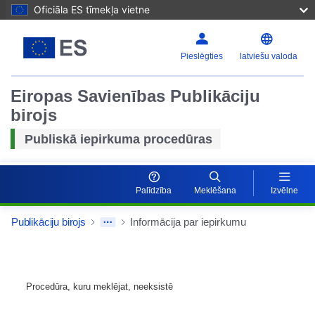
Oficiāla ES tīmekļa vietne
Pieslēgties
latviešu valoda
Eiropas Savienības Publikāciju
birojs
Publiskā iepirkuma procedūras
Palīdzība
Meklēšana
Izvēlne
Publikāciju birojs
Informācija par iepirkumu
Procedūra, kuru meklējat, neeksistē