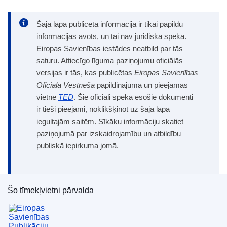
Šajā lapā publicētā informācija ir tikai papildu
informācijas avots, un tai nav juridiska spēka.
Eiropas Savienības iestādes neatbild par tās
saturu. Attiecīgo līguma paziņojumu oficiālās
versijas ir tās, kas publicētas
Eiropas Savienības
Oficiālā Vēstneša
papildinājumā un pieejamas
vietnē
TED
. Šie oficiāli spēkā esošie dokumenti
ir tieši pieejami, noklikšķinot uz šajā lapā
iegultajām saitēm. Sīkāku informāciju skatiet
paziņojumā par izskaidrojamību un atbildību
publiskā iepirkuma jomā.
Šo tīmekļvietni pārvalda
Eiropas Savienības Publikāciju birojs