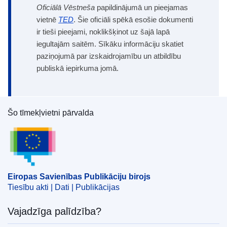
Oficiālā Vēstneša
papildinājumā un pieejamas
vietnē
TED
. Šie oficiāli spēkā esošie dokumenti
ir tieši pieejami, noklikšķinot uz šajā lapā
iegultajām saitēm. Sīkāku informāciju skatiet
paziņojumā par izskaidrojamību un atbildību
publiskā iepirkuma jomā.
Šo tīmekļvietni pārvalda
Eiropas Savienības Publikāciju birojs
Eiropas Savienības Publikāciju birojs
Tiesību akti | Dati | Publikācijas
Vajadzīga palīdzība?