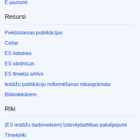
E-jaunumi
Resursi
Piekļūstamas publikācijas
Cellar
ES lietotnes
ES vārdnīcas
ES tīmekļa arhīvs
Iestāžu publikāciju noformēšanas rokasgrāmata
Bibliotekāriem
Rīki
(ES iestāžu darbiniekiem) Izdevējdarbības pakalpojumi
Tīmekļrīki