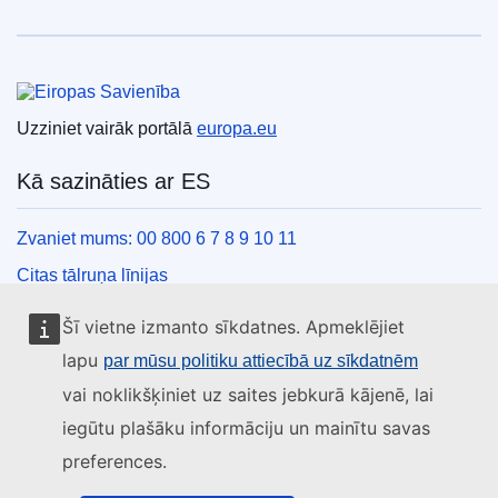
Eiropas Savienība
Uzziniet vairāk portālā
europa.eu
Kā sazināties ar ES
Zvaniet mums: 00 800 6 7 8 9 10 11
Citas tālruņa līnijas
Saziņas veidlapa
Šī vietne izmanto sīkdatnes. Apmeklējiet
ES centru kontaktinformācija
lapu
par mūsu politiku attiecībā uz sīkdatnēm
vai noklikšķiniet uz saites jebkurā kājenē, lai
Sociālie mediji
iegūtu plašāku informāciju un mainītu savas
preferences.
ES konti sociālajos medijos