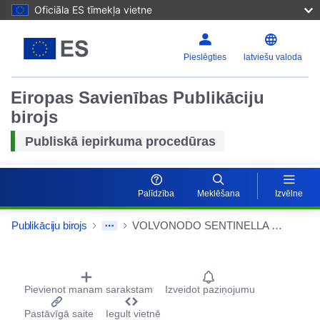
Oficiāla ES tīmekļa vietne
Pieslēgties
latviešu valoda
Eiropas Savienības Publikāciju
birojs
Publiskā iepirkuma procedūras
Atiestatī
Palīdzība
Meklēšana
Izvēlne
Palielinā
Publikāciju birojs
VOLVONODO SENTINELLA NO 1 RADIOGUIDED SYSTEM PĀRDOŠANAS PĀRSŪTĪŠANAI ONCOLOGICAL SURGERY UOC, KAS paredzēts ONCOLOGICAL SURGERY UOC
Procurement Detail Actions Portlet
Pamazin
Pievienot manam sarakstam
Izveidot paziņojumu
Pastāvīgā saite
Iegult vietnē