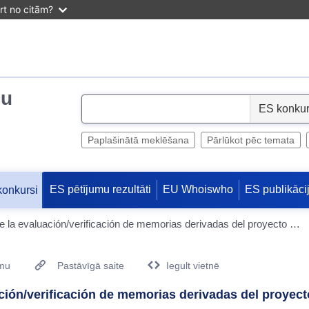
irt no citām?
ju
S
e
l
Paplašinātā meklēšana
Pārlūkot pēc temata
e
c
ES pētījumu rezultāti
EU Whoiswho
ES publikāci
konkursi
t
Asistencia técnica para la gestión de la evaluación/verificación de memorias derivadas del proyecto del Código Ético del Turismo de Euskadi 2025-2028
umu
Pastāvīgā saite
Iegult vietnē
uación/verificación de memorias derivadas del proyec