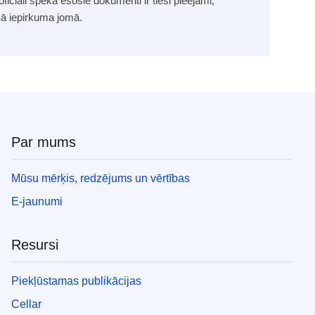
 oficiāli spēkā esošie dokumenti ir tieši pieejami,
skā iepirkuma jomā.
Par mums
Mūsu mērķis, redzējums un vērtības
E-jaunumi
Resursi
Piekļūstamas publikācijas
Cellar