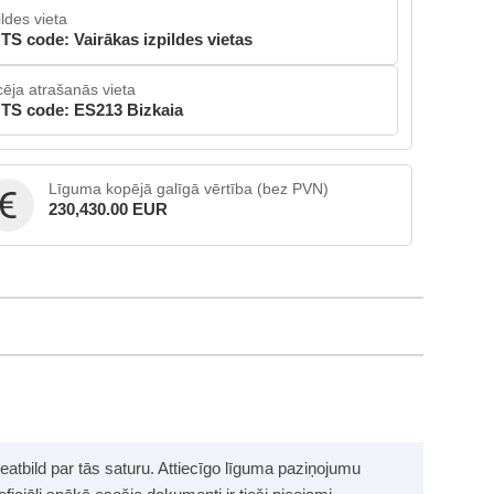
ildes vieta
TS code: Vairākas izpildes vietas
cēja atrašanās vieta
TS code: ES213 Bizkaia
Līguma kopējā galīgā vērtība (bez PVN)
230,430.00 EUR
neatbild par tās saturu. Attiecīgo līguma paziņojumu