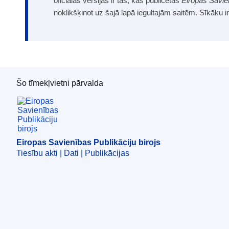
oficiālās versijas ir tās, kas publicētas
Eiropas Savie
noklikšķinot uz šajā lapā iegultajām saitēm. Sīkāku 
Šo tīmekļvietni pārvalda
Eiropas Savienības Publikāciju birojs
Eiropas Savienības Publikāciju birojs
Tiesību akti | Dati | Publikācijas