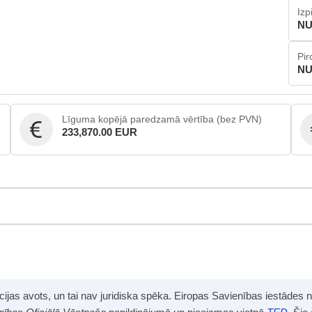
Izp
NU
Pir
NU
Līguma kopējā paredzamā vērtība (bez PVN)
233,870.00 EUR
mācijas avots, un tai nav juridiska spēka. Eiropas Savienības iestādes 