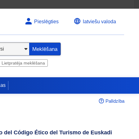
Pieslēgties
latviešu valoda
Meklēšana
Lietpratēja meklēšana
jas
Palīdzība
to del Código Ético del Turismo de Euskadi