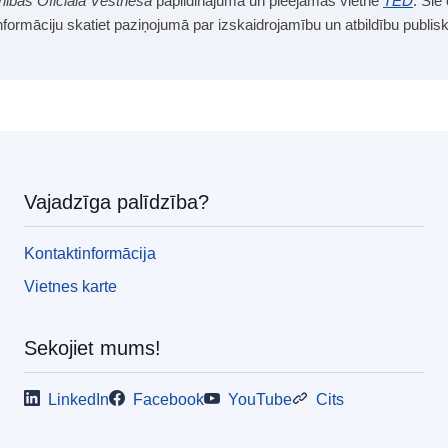
nības Oficiālā Vēstneša
papildinājumā un pieejamas vietnē
TED
. Šie
informāciju skatiet paziņojumā par izskaidrojamību un atbildību publi
Vajadzīga palīdzība?
Kontaktinformācija
Vietnes karte
Sekojiet mums!
LinkedIn
Facebook
YouTube
Cits