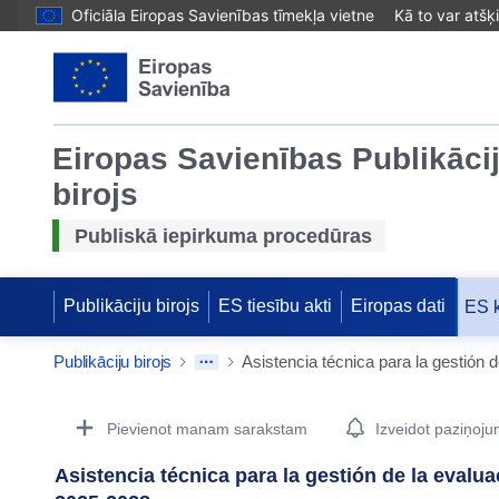
Oficiāla Eiropas Savienības tīmekļa vietne
Kā to var atšķ
Eiropas Savienības Publikāci
birojs
Publiskā iepirkuma procedūras
Publikāciju birojs
ES tiesību akti
Eiropas dati
ES 
Publikāciju birojs
Procurement Detail Actions Portlet
Pievienot manam sarakstam
Izveidot paziņoj
Asistencia técnica para la gestión de la eval