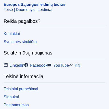
bendrovė
,
patronuojamoji bendrovė
,
viešojo sektoriaus
Europos Sąjungos leidinių biuras
įmonė
Teisė | Duomenys | Leidiniai
CELEX : 52025M12002
Reikia pagalbos?
ELI :
C/2025/4230/oj
OJ : C_202504230
Kontaktai
IMMC : PUB(2025)847/4258845
Svetainės struktūra
Sekite mūsų naujienas
pdfa2a
Rodyti visus šios serijos numerius
LinkedIn
Facebook
YouTube
Kiti
Teisinė informacija
Teisiniai pranešimai
Slapukai
Prieinamumas