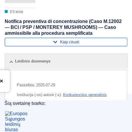
ES teisė
Notifica preventiva di concentrazione (Caso M.12002
— BCI / PSP / MONTEREY MUSHROOMS) — Caso
ammissibile alla procedura semplificata
Kaip cituoti
Leidinio duomenys
Paskelbta:
2025-07-29
Institucija (-os) autorė (-s):
Konkurencijos generalinis
direktoratas
(
Europos Komisija
)
,
Europos Komisija
Šią svetainę tvarko:
Europos Sąjungos leidinių biuras
Tema:
augalų selekcija
,
bendrovių jungimo kontrolė
,
bendrovės išpirkimas
,
biotechnologija
,
ekonomikos
santalka
,
grybų auginimas
,
investicija
,
investicinė