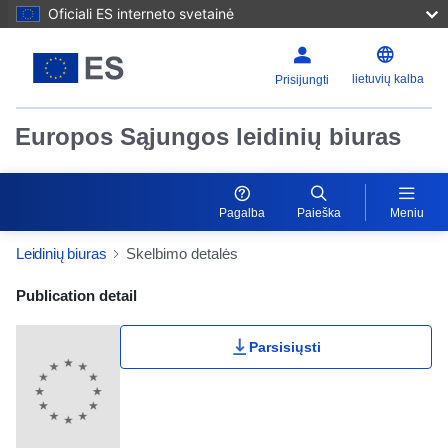
Oficiali ES interneto svetainė
lietuvių kalba
Prisijungti
Europos Sąjungos leidinių biuras
Pagalba
Paieška
Meniu
Leidinių biuras
Skelbimo detalės
Publication Detail Actions Portlet
Publication detail
Parsisiųsti