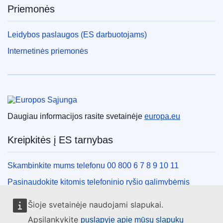
Priemonės
Leidybos paslaugos (ES darbuotojams)
Internetinės priemonės
Europos Sąjunga
Daugiau informacijos rasite svetainėje
europa.eu
Kreipkitės į ES tarnybas
Skambinkite mums telefonu 00 800 6 7 8 9 10 11
Pasinaudokite kitomis telefoninio ryšio galimybėmis
Rašykite mums naudodamiesi kontaktine forma
Šioje svetainėje naudojami slapukai.
Susitikime viename iš ES biurų
Apsilankykite
puslapyje apie mūsų slapukų