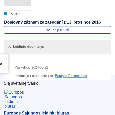
ES teisė
Doslovný záznam ze zasedání z 13. prosince 2016
Kaip cituoti
Leidinio duomenys
Paskelbta:
2024-03-22
Institucija (-os) autorė (-s):
Europos Parlamentas
Šią svetainę tvarko:
Tema:
Europos Parlamentas
,
parlamento debatai
Europos Sąjungos leidinių biuras
CELEX : C/2024/02250
ELI :
C/2024/2250/oj
OJ : C_202402250
Europos Sąjungos leidinių biuras