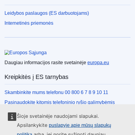
Leidybos paslaugos (ES darbuotojams)
Internetinės priemonės
Europos Sąjunga
Daugiau informacijos rasite svetainėje
europa.eu
Kreipkitės į ES tarnybas
Skambinkite mums telefonu 00 800 6 7 8 9 10 11
Pasinaudokite kitomis telefoninio ryšio galimybėmis
Rašykite mums naudodamiesi kontaktine forma
Šioje svetainėje naudojami slapukai.
Susitikime viename iš ES biurų
Apsilankykite
puslapyje apie mūsų slapukų
arba, jei norite sužinoti daugiau
politiką