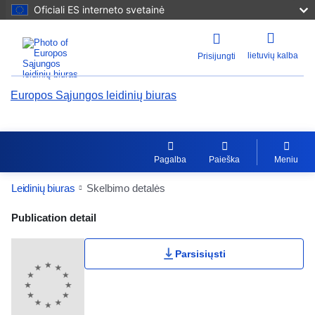
Oficiali ES interneto svetainė
lietuvių kalba
Prisijungti
Europos Sąjungos leidinių biuras
Pagalba
Paieška
Meniu
Leidinių biuras
Skelbimo detalės
Publication Detail Actions Portlet
Publication detail
Parsisiųsti