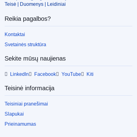
Teisė | Duomenys | Leidiniai
IMMC : P8_CR(2016)12-13
Reikia pagalbos?
pdfa2a
Kontaktai
Rodyti visus šios serijos numerius
View all acts from same session in Eur-Lex
Svetainės struktūra
Sekite mūsų naujienas
LinkedIn
Facebook
YouTube
Kiti
Teisinė informacija
Teisiniai pranešimai
Slapukai
Prieinamumas