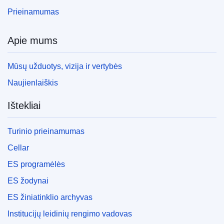
EDITION : 3c067f45-8262-11f0-9af8-01aa75ed71a1
Prieinamumas
EDITION : b7bda422-74b4-11f1-bf5e-01aa75ed71a1
Apie mums
Mūsų užduotys, vizija ir vertybės
Naujienlaiškis
Ištekliai
Turinio prieinamumas
Cellar
ES programėlės
ES žodynai
ES žiniatinklio archyvas
Institucijų leidinių rengimo vadovas