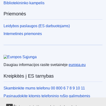
Bibliotekininko kampelis
Priemonės
Leidybos paslaugos (ES darbuotojams)
Internetinės priemonės
Europos Sąjunga
Daugiau informacijos rasite svetainėje
europa.eu
Kreipkitės į ES tarnybas
Skambinkite mums telefonu 00 800 6 7 8 9 10 11
Pasinaudokite kitomis telefoninio ryšio galimybėmis
Rašykite mums naudodamiesi kontaktine forma