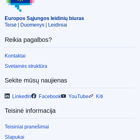
EDITION : 59d2d256-5333-11ee-9220-01aa75ed71a1
EDITION : 6801af96-f42d-11ed-a05c-01aa75ed71a1
Europos Sąjungos leidinių biuras
Teisė | Duomenys | Leidiniai
EDITION : ed779abe-9c3d-11ed-b508-01aa75ed71a1
Reikia pagalbos?
EDITION : 21771eb1-4415-11ed-92ed-01aa75ed71a1
EDITION : 95231274-1dd0-11ed-8fa0-01aa75ed71a1
Kontaktai
Svetainės struktūra
EDITION : e2cd527b-d67f-11ec-a95f-01aa75ed71a1
EDITION : 00eb6673-e63b-11ee-8b2b-01aa75ed71a1
Sekite mūsų naujienas
EDITION : d353f3d6-598d-11ef-acbc-01aa75ed71a1
LinkedIn
Facebook
YouTube
Kiti
EDITION : 2d301066-95f7-11ef-a130-01aa75ed71a1
Teisinė informacija
EDITION : e931545b-f397-11ef-b7db-01aa75ed71a1
Teisiniai pranešimai
EDITION : 214a92bb-3b46-11f0-8a44-01aa75ed71a1
Slapukai