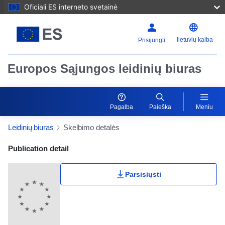
Oficiali ES interneto svetainė
lietuvių kalba
Prisijungti
Europos Sąjungos leidinių biuras
Pagalba
Paieška
Meniu
Leidinių biuras
Skelbimo detalės
Publication Detail Actions Portlet
Publication detail
Parsisiųsti