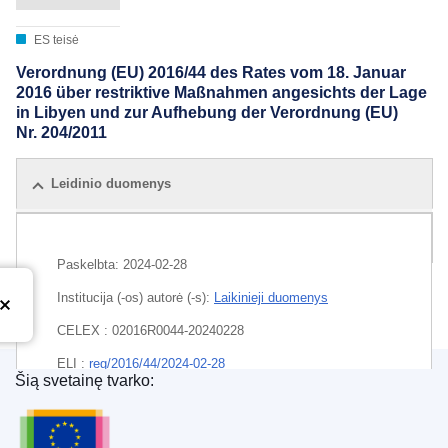
ES teisė
Verordnung (EU) 2016/44 des Rates vom 18. Januar
2016 über restriktive Maßnahmen angesichts der Lage
in Libyen und zur Aufhebung der Verordnung (EU)
Nr. 204/2011
Leidinio duomenys
Visi leidimai
Paskelbta:
2024-02-28
Institucija (-os) autorė (-s):
Laikinieji duomenys
CELEX : 02016R0044-20240228
ELI :
reg/2016/44/2024-02-28
Šią svetainę tvarko:
Europos Sąjungos leidinių biuras
EDITION : 88718d3d-951c-11ee-b164-01aa75ed71a1