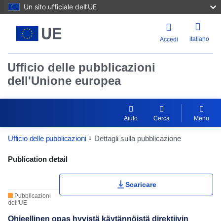
Un sito ufficiale dell’UE
italiano
Accedi
Ufficio delle pubblicazioni
dell'Unione europea
Aiuto
Cerca
Menu
Ufficio delle pubblicazioni
Dettagli sulla pubblicazione
Publication Detail Actions Portlet
Publication detail
Scaricare
Pubblicazioni
dell'UE
Ohjeellinen opas hyvistä käytännöistä direktiivin