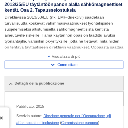
2013/35/EU täytäntöönpanon alalla sähkömagneettiset
kentät. Osa 2, Tapausselostuksia
Direktiivissä 2013/53/EU (nk. EMF-direktiivi) säädetään
turvallisuutta koskevat vähimmäisvaatimukset työntekijöiden
suojelemiseksi altistumiselta sähkömagneettisista kentistä
aiheutuville riskeille. Tämä käytännön opas on laadittu avuksi
työnantajille, varsinkin pk-yrityksille, jotta ne tietävät, mitä niiden
on tehtävä täyttääkseen direktiivin vaatimukset. Oppaasta saattaa
olla hyötyä myös
Visualizza di più
Come citare
Dettagli della pubblicazione
Pubblicazioni correlate
Pubblicato:
2015
Servizio autore:
Direzione generale per l’Occupazione, gli
affari sociali e l’inclusione
(
Commissione europea
)