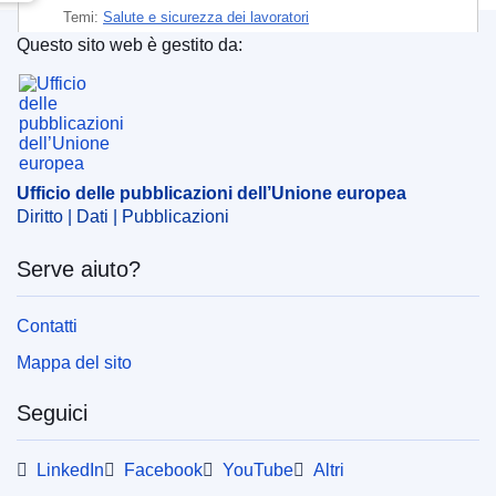
Temi:
Salute e sicurezza dei lavoratori
Questo sito web è gestito da:
Argomento:
condizioni di lavoro
,
direttiva (UE)
,
disturbo
Ufficio delle pubblicazioni dell’Unione europea
elettromagnetico
,
manuale dell'utente
,
rischio sanitario
,
sanità del lavoro
,
sicurezza del lavoro
,
studio di
fattispecie
Ufficio delle pubblicazioni dell’Unione europea
PDF
Diritto | Dati | Pubblicazioni
Carta
Serve aiuto?
Released on EU publications website:
2016-02-22
Contatti
Mappa del sito
Questa pubblicazione può essere scaricata in
Seguici
formato web (PDF) e in formato ottimizzato per
la stampa (PDF/X). Per maggiori informazioni
LinkedIn
Facebook
YouTube
Altri
su come stampare una propria copia delle
pubblicazioni dell'UE, si rimanda alla nostra