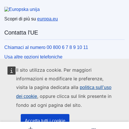
Unione europea
Scopri di più su
europa.eu
Contatta l’UE
Chiamaci al numero 00 800 6 7 8 9 10 11
Usa altre opzioni telefoniche
Scrivici usando l’apposito modulo
Il sito utilizza cookie. Per maggiori
Incontraci presso uno dei centri dell’UE
informazioni e modificare le preferenze,
visita la pagina dedicata alla
politica sull’uso
Social media
, oppure clicca sul link presente in
dei cookie
fondo ad ogni pagina del sito.
Cerca i canali social dell’UE
Istituzioni e organi dell’UE
Accetta tutti i cookie