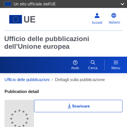
Un sito ufficiale dell’UE
italiano
Accedi
Ufficio delle pubblicazioni
dell'Unione europea
Aiuto
Cerca
Menu
Ufficio delle pubblicazioni
Dettagli sulla pubblicazione
Publication Detail Actions Portlet
Publication detail
Scaricare