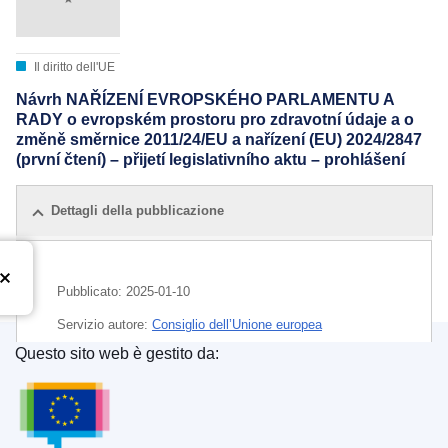
Il diritto dell'UE
Návrh NAŘÍZENÍ EVROPSKÉHO PARLAMENTU A
RADY o evropském prostoru pro zdravotní údaje a o
změně směrnice 2011/24/EU a nařízení (EU) 2024/2847
(první čtení) – přijetí legislativního aktu – prohlášení
Dettagli della pubblicazione
Pubblicato:
2025-01-10
Servizio autore:
Consiglio dell’Unione europea
Questo sito web è gestito da:
IMMC : ST 5142 2025 ADD 1
Ufficio delle pubblicazioni dell’Unione europea