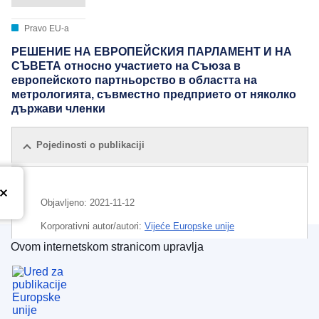
Pravo EU-a
РЕШЕНИЕ НА ЕВРОПЕЙСКИЯ ПАРЛАМЕНТ И НА
СЪВЕТА относно участието на Съюза в
европейското партньорство в областта на
метрологията, съвместно предприето от няколко
държави членки
Pojedinosti o publikaciji
Objavljeno:
2021-11-12
Korporativni autor/autori:
Vijeće Europske unije
Ovom internetskom stranicom upravlja
IMMC : PE 69 2021 INIT
Ured za publikacije Europske unije