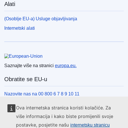
Alati
(Osoblje EU-a) Usluge objavljivanja
Internetski alati
Europska unija
Saznajte više na stranici
europa.eu.
Obratite se EU-u
Nazovite nas na 00 800 6 7 8 9 10 11
Uspostavite telefonsku vezu na drugi način
Ova internetska stranica koristi kolačiće. Za
Pišite nam služeći se našim obrascem za kontakt
više informacija i kako biste promijenili svoje
Upoznajte nas u jednom od centara EU-a
postavke, posjetite našu
internetsku stranicu