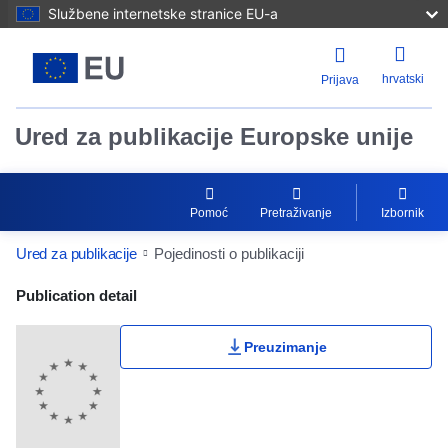
Službene internetske stranice EU-a
hrvatski
Prijava
Ured za publikacije Europske unije
Pomoć
Pretraživanje
Izbornik
Ured za publikacije
Pojedinosti o publikaciji
Publication Detail Actions Portlet
Publication detail
Preuzimanje