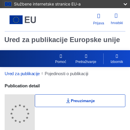
Službene internetske stranice EU-a
hrvatski
Prijava
Ured za publikacije Europske unije
Pomoć
Pretraživanje
Izbornik
Ured za publikacije
Pojedinosti o publikaciji
Publication Detail Actions Portlet
Publication detail
Preuzimanje