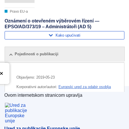
Pravo EU-a
Oznámení o otevřeném výběrovém řízení —
EPSO/AD/373/19 – Administrátoři (AD 5)
Kako upućivati
Pojedinosti o publikaciji
Objavljeno:
2019-05-23
Korporativni autor/autori:
Europski ured za odabir osoblja
(
Europska komisija
)
Ovom internetskom stranicom upravlja
Ured za publikacije Europske unije
Predmet:
natječaj EU-a
,
rukovodeći službenik
CELEX : C2019/177A/01
OJ : JOC_2019_177_A_0001
Ured za publikacije Europske unije