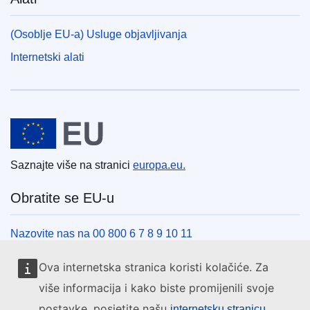
(Osoblje EU-a) Usluge objavljivanja
Internetski alati
Europska unija
Saznajte više na stranici
europa.eu.
Obratite se EU-u
Nazovite nas na 00 800 6 7 8 9 10 11
Uspostavite telefonsku vezu na drugi način
Ova internetska stranica koristi kolačiće. Za
Pišite nam služeći se našim obrascem za kontakt
više informacija i kako biste promijenili svoje
Upoznajte nas u jednom od centara EU-a
postavke, posjetite našu
internetsku stranicu