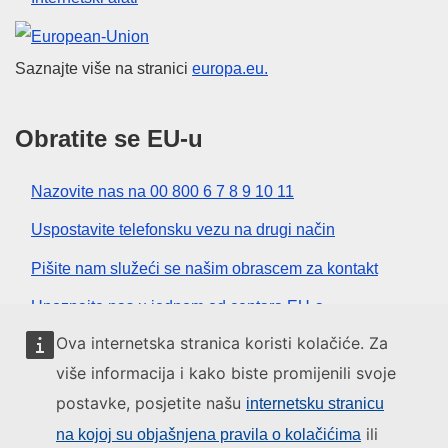
Europska unija
Saznajte više na stranici
europa.eu.
Obratite se EU-u
Nazovite nas na 00 800 6 7 8 9 10 11
Uspostavite telefonsku vezu na drugi način
Pišite nam služeći se našim obrascem za kontakt
Upoznajte nas u jednom od centara EU-a
Ova internetska stranica koristi kolačiće. Za
Društvene mreže
više informacija i kako biste promijenili svoje
postavke, posjetite našu
internetsku stranicu
Pronađite EU na društvenim mrežama
ili
na kojoj su objašnjena pravila o kolačićima