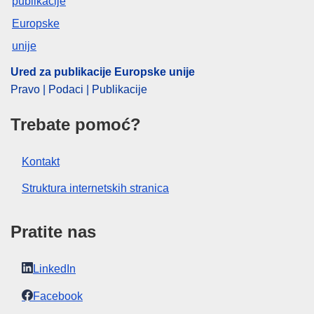
CELEX : 52024M11763
ELI :
C/2024/6190/oj
OJ : C_202406190
Ured za publikacije Europske unije
IMMC : PUB(2024)983/3707454
Pravo | Podaci | Publikacije
Trebate pomoć?
pdfa2a
Prikaz svih izdanja iz ove serije
Kontakt
Struktura internetskih stranica
Pratite nas
LinkedIn
Facebook