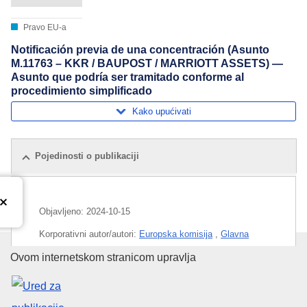
Pravo EU-a
Notificación previa de una concentración (Asunto
M.11763 – KKR / BAUPOST / MARRIOTT ASSETS) —
Asunto que podría ser tramitado conforme al
procedimiento simplificado
Kako upućivati
Pojedinosti o publikaciji
Objavljeno:
2024-10-15
Korporativni autor/autori:
Europska komisija
,
Glavna
uprava za tržišno natjecanje
(
Europska komisija
)
Ured za publikacije Europske un
Ovom internetskom stranicom upravlja
Predmet:
ekonomska koncentracija
,
hotelijerstvo
,
investicijsko društvo
,
kontrola spajanja poduzeća