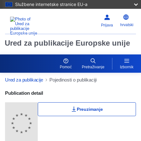
Službene internetske stranice EU-a
hrvatski
Prijava
Ured za publikacije Europske unije
Pomoć
Pretraživanje
Izbornik
Ured za publikacije
Pojedinosti o publikaciji
Publication Detail Actions Portlet
Publication detail
Preuzimanje