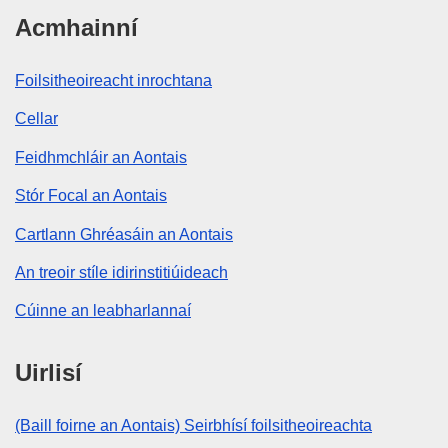
Acmhainní
Foilsitheoireacht inrochtana
Cellar
Feidhmchláir an Aontais
Stór Focal an Aontais
Cartlann Ghréasáin an Aontais
An treoir stíle idirinstitiúideach
Cúinne an leabharlannaí
Uirlisí
(Baill foirne an Aontais) Seirbhísí foilsitheoireachta