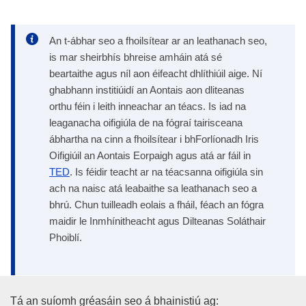
An t-ábhar seo a fhoilsítear ar an leathanach seo,
is mar sheirbhís bhreise amháin atá sé
beartaithe agus níl aon éifeacht dhlíthiúil aige. Ní
ghabhann institiúidí an Aontais aon dliteanas
orthu féin i leith inneachar an téacs. Is iad na
leaganacha oifigiúla de na fógraí tairisceana
ábhartha na cinn a fhoilsítear i bhForlíonadh Iris
Oifigiúil an Aontais Eorpaigh agus atá ar fáil in
TED
. Is féidir teacht ar na téacsanna oifigiúla sin
ach na naisc atá leabaithe sa leathanach seo a
bhrú. Chun tuilleadh eolais a fháil, féach an fógra
maidir le Inmhínitheacht agus Dilteanas Soláthair
Phoiblí.
Oifig Foilseachán an Aontais E
Tá an suíomh gréasáin seo á bhainistiú ag: