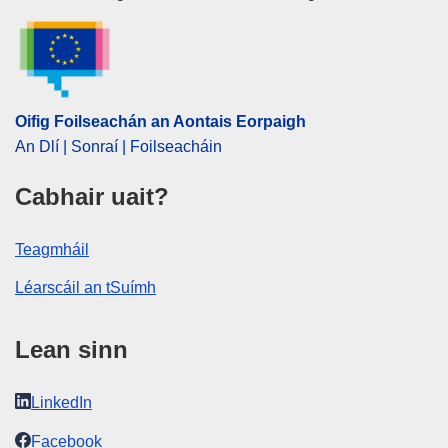
Oifig Foilseachán an Aontais Eorpaigh
An Dlí | Sonraí | Foilseacháin
Cabhair uait?
Teagmháil
Léarscáil an tSuímh
Lean sinn
LinkedIn
Facebook