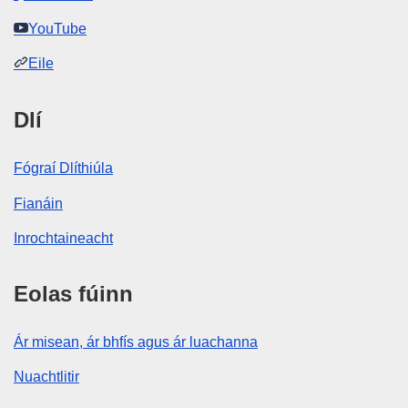
YouTube
Eile
Dlí
Fógraí Dlíthiúla
Fianáin
Inrochtaineacht
Eolas fúinn
Ár misean, ár bhfís agus ár luachanna
Nuachtlitir