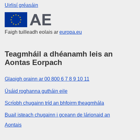
Uirlisí gréasáin
An tAontas Eorpach
Faigh tuilleadh eolais ar
europa.eu
Teagmháil a dhéanamh leis an
Aontas Eorpach
Glaoigh orainn ar 00 800 6 7 8 9 10 11
Úsáid roghanna gutháin eile
Scríobh chugainn tríd an bhfoirm theagmhála
Buail isteach chugainn i gceann de lárionaid an
Aontais