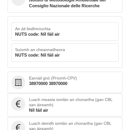
Consiglio Nazionale delle Ricerche
An áit feidhmíochta
NUTS code: Níl fáil air
Suíomh an cheannaitheora
NUTS code: Níl fáil air
Earnáil gnó (Príomh-CPV)
38970000 38970000
Luach measta iomlán an chonartha (gan CBL
san áireamh)
Níl fáil air
Luach deiridh iomlán an chonartha (gan CBL
san áireamh)