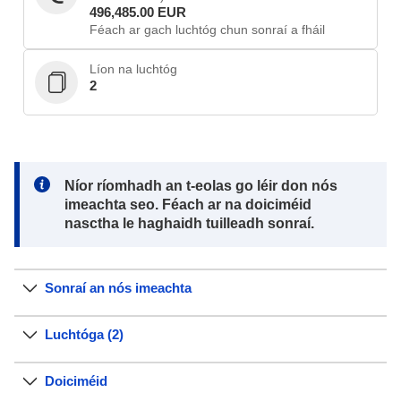
496,485.00 EUR
Féach ar gach luchtóg chun sonraí a fháil
Líon na luchtóg
2
Note:
Níor ríomhadh an t-eolas go léir don nós
imeachta seo. Féach ar na doiciméid
nasctha le haghaidh tuilleadh sonraí.
Sonraí an nós imeachta
Luchtóga (2)
Doiciméid