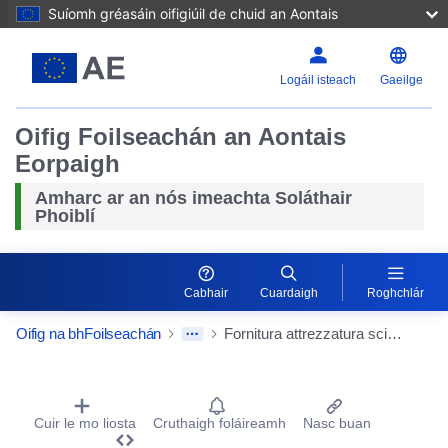
Suíomh gréasáin oifigiúil de chuid an Aontais
Logáil isteach
Gaeilge
Oifig Foilseachán an Aontais
Eorpaigh
Amharc ar an nós imeachta Soláthair
Phoiblí
Cabhair
Cuardaigh
Roghchlár
Oifig na bhFoilseachán
Fornitura attrezzatura scientifica
Procurement Detail Actions Portlet
Cuir le mo liosta
Cruthaigh foláireamh
Nasc buan