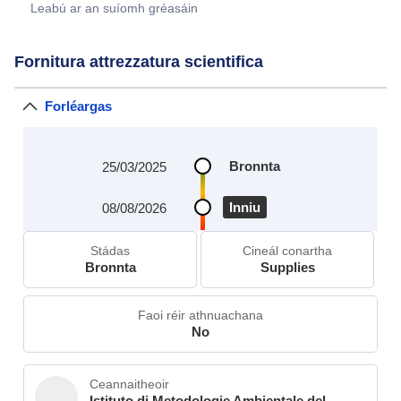
Leabú ar an suíomh gréasáin
Fornitura attrezzatura scientifica
Forléargas
Bronnta
25/03/2025
Inniu
08/08/2026
Stádas
Cineál conartha
Bronnta
Supplies
Faoi réir athnuachana
No
Ceannaitheoir
Istituto di Metodologie Ambientale del