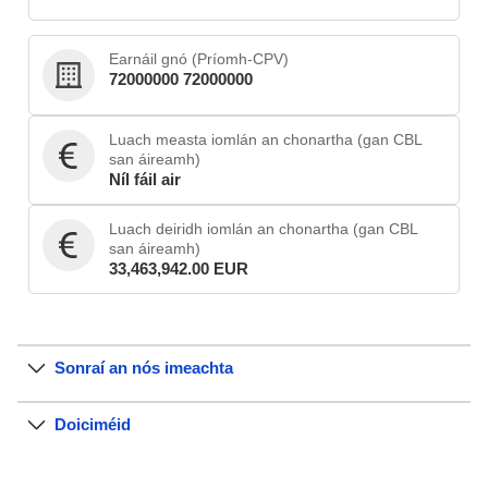
Earnáil gnó (Príomh-CPV)
72000000 72000000
Luach measta iomlán an chonartha (gan CBL
san áireamh)
Níl fáil air
Luach deiridh iomlán an chonartha (gan CBL
san áireamh)
33,463,942.00 EUR
Sonraí an nós imeachta
Doiciméid