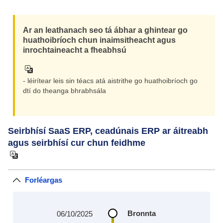
Ar an leathanach seo tá ábhar a ghintear go
huathoibríoch chun inaimsitheacht agus
inrochtaineacht a fheabhsú
- léirítear leis sin téacs atá aistrithe go huathoibríoch go
dtí do theanga bhrabhsála
Seirbhísí SaaS ERP, ceadúnais ERP ar áitreabh
agus seirbhísí cur chun feidhme
Forléargas
Bronnta
06/10/2025