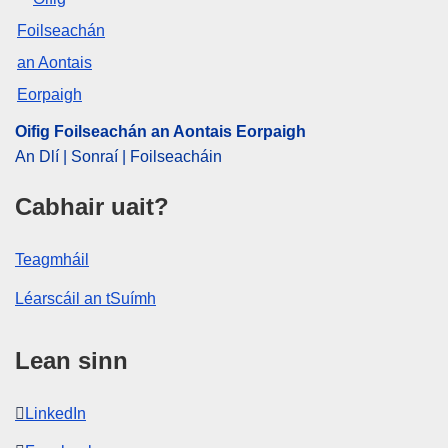
Oifig Foilseachán an Aontais Eorpaigh
An Dlí | Sonraí | Foilseacháin
Cabhair uait?
Teagmháil
Léarscáil an tSuímh
Lean sinn
LinkedIn