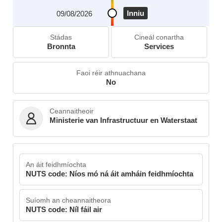
Inniu
09/08/2026
Stádas
Cineál conartha
Bronnta
Services
Faoi réir athnuachana
No
Ceannaitheoir
Ministerie van Infrastructuur en Waterstaat
An áit feidhmíochta
NUTS code: Níos mó ná áit amháin feidhmíochta
Suíomh an cheannaitheora
NUTS code: Níl fáil air