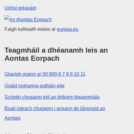
Uirlisí gréasáin
An tAontas Eorpach
Faigh tuilleadh eolais ar
europa.eu
Teagmháil a dhéanamh leis an
Aontas Eorpach
Glaoigh orainn ar 00 800 6 7 8 9 10 11
Úsáid roghanna gutháin eile
Scríobh chugainn tríd an bhfoirm theagmhála
Buail isteach chugainn i gceann de lárionaid an
Aontais