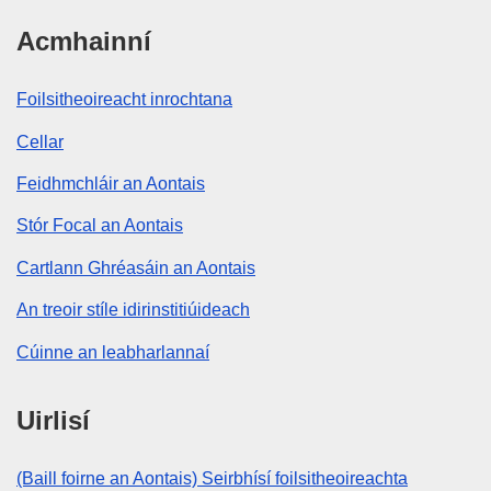
Acmhainní
Foilsitheoireacht inrochtana
Cellar
Feidhmchláir an Aontais
Stór Focal an Aontais
Cartlann Ghréasáin an Aontais
An treoir stíle idirinstitiúideach
Cúinne an leabharlannaí
Uirlisí
(Baill foirne an Aontais) Seirbhísí foilsitheoireachta