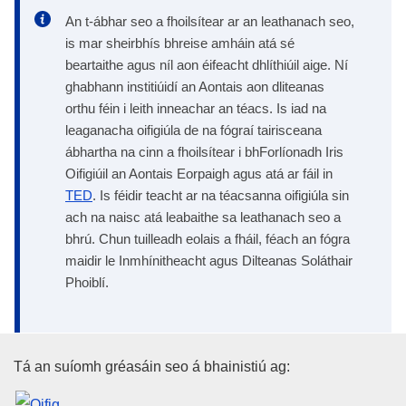
An t-ábhar seo a fhoilsítear ar an leathanach seo,
is mar sheirbhís bhreise amháin atá sé
beartaithe agus níl aon éifeacht dhlíthiúil aige. Ní
ghabhann institiúidí an Aontais aon dliteanas
orthu féin i leith inneachar an téacs. Is iad na
leaganacha oifigiúla de na fógraí tairisceana
ábhartha na cinn a fhoilsítear i bhForlíonadh Iris
Oifigiúil an Aontais Eorpaigh agus atá ar fáil in
TED
. Is féidir teacht ar na téacsanna oifigiúla sin
ach na naisc atá leabaithe sa leathanach seo a
bhrú. Chun tuilleadh eolais a fháil, féach an fógra
maidir le Inmhínitheacht agus Dilteanas Soláthair
Phoiblí.
Oifig Foilseachán an Aontais E
Tá an suíomh gréasáin seo á bhainistiú ag: