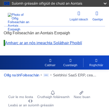
Suíomh gréasáin oifigiúil de chuid an Aontais
Logáil isteach
Gaeilge
Oifig Foilseachán an Aontais Eorpaigh
Amharc ar an nós imeachta Soláthair Phoiblí
Cabhair
Cuardaigh
Roghchlár
Oifig na bhFoilseachán
Seirbhísí SaaS ERP, ceadúnais ERP ar áitreabh agus seirbhísí cur chun feidhme
Procurement Detail Actions Portlet
Cuir le mo liosta
Cruthaigh foláireamh
Nasc buan
Leabú ar an suíomh gréasáin