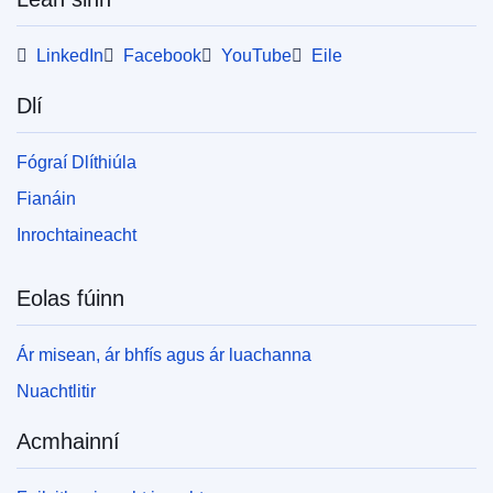
LinkedIn
Facebook
YouTube
Eile
Dlí
Fógraí Dlíthiúla
Fianáin
Inrochtaineacht
Eolas fúinn
Ár misean, ár bhfís agus ár luachanna
Nuachtlitir
Acmhainní