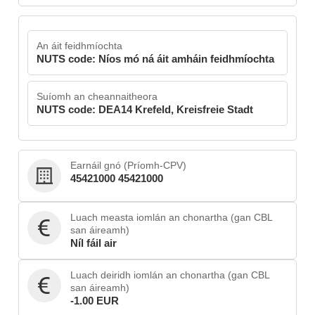
An áit feidhmíochta
NUTS code: Níos mó ná áit amháin feidhmíochta
Suíomh an cheannaitheora
NUTS code: DEA14 Krefeld, Kreisfreie Stadt
Earnáil gnó (Príomh-CPV)
45421000 45421000
Luach measta iomlán an chonartha (gan CBL
san áireamh)
Níl fáil air
Luach deiridh iomlán an chonartha (gan CBL
san áireamh)
-1.00 EUR