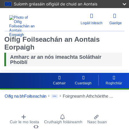
Suíomh gréasáin oifigiúil de chuid an Aontais
Logáil isteach
Gaeilge
Oifig Foilseachán an Aontais
Eorpaigh
Amharc ar an nós imeachta Soláthair
Phoiblí
Cabhair
Cuardaigh
Roghchlár
Oifig na bhFoilseachán
Foirgneamh Athchóirithe A - Obair siúinéireachta PAV1
Procurement Detail Actions Portlet
Cuir le mo liosta
Cruthaigh foláireamh
Nasc buan