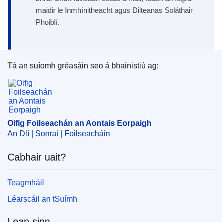
maidir le Inmhínitheacht agus Dilteanas Soláthair
Phoiblí.
Tá an suíomh gréasáin seo á bhainistiú ag:
Oifig Foilseachán an Aontais Eorpaigh
Oifig Foilseachán an Aontais Eorpaigh
An Dlí | Sonraí | Foilseacháin
Cabhair uait?
Teagmháil
Léarscáil an tSuímh
Lean sinn