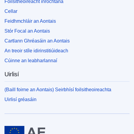
Foilsitheoireacht inrochtana
Cellar
Feidhmchláir an Aontais
Stór Focal an Aontais
Cartlann Ghréasáin an Aontais
An treoir stíle idirinstitiúideach
Cúinne an leabharlannaí
Uirlisí
(Baill foirne an Aontais) Seirbhísí foilsitheoireachta
Uirlisí gréasáin
An tAontas Eorpach