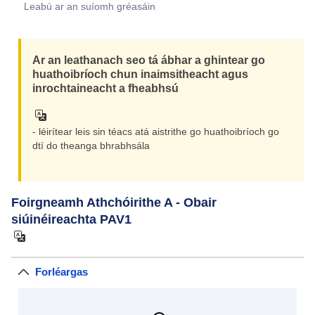
Leabú ar an suíomh gréasáin
Ar an leathanach seo tá ábhar a ghintear go
huathoibríoch chun inaimsitheacht agus
inrochtaineacht a fheabhsú
- léirítear leis sin téacs atá aistrithe go huathoibríoch go
dtí do theanga bhrabhsála
Foirgneamh Athchóirithe A - Obair
siúinéireachta PAV1
Forléargas