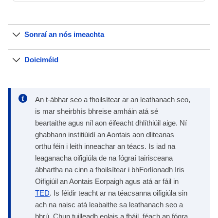
Sonraí an nós imeachta
Doiciméid
An t-ábhar seo a fhoilsítear ar an leathanach seo,
is mar sheirbhís bhreise amháin atá sé
beartaithe agus níl aon éifeacht dhlíthiúil aige. Ní
ghabhann institiúidí an Aontais aon dliteanas
orthu féin i leith inneachar an téacs. Is iad na
leaganacha oifigiúla de na fógraí tairisceana
ábhartha na cinn a fhoilsítear i bhForlíonadh Iris
Oifigiúil an Aontais Eorpaigh agus atá ar fáil in
TED
. Is féidir teacht ar na téacsanna oifigiúla sin
ach na naisc atá leabaithe sa leathanach seo a
bhrú. Chun tuilleadh eolais a fháil, féach an fógra