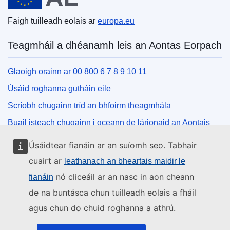
Faigh tuilleadh eolais ar
europa.eu
Teagmháil a dhéanamh leis an Aontas Eorpach
Glaoigh orainn ar 00 800 6 7 8 9 10 11
Úsáid roghanna gutháin eile
Scríobh chugainn tríd an bhfoirm theagmhála
Buail isteach chugainn i gceann de lárionaid an Aontais
Úsáidtear fianáin ar an suíomh seo. Tabhair
Na meáin shóisialta
cuairt ar
leathanach an bheartais maidir le
nó cliceáil ar an nasc in aon cheann
fianáin
Cuardaigh cuntais an Aontais Eorpaigh ar na meáin
shóisialta
de na buntásca chun tuilleadh eolais a fháil
agus chun do chuid roghanna a athrú.
Institiúidí agus comhlachtaí an Aontais
Eorpaigh