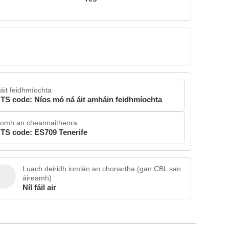
áit feidhmíochta
TS code: Níos mó ná áit amháin feidhmíochta
íomh an cheannaitheora
TS code: ES709 Tenerife
Luach deiridh iomlán an chonartha (gan CBL san
áireamh)
Níl fáil air