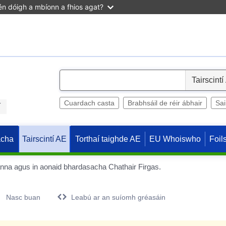
n dóigh a mbíonn a fhios agat?
S
e
l
Cuardach casta
Brabhsáil de réir ábhair
Sa
í
e
c
acha
Torthaí taighde AE
EU Whoiswho
Foil
Tairscintí AE
t
eanna agus in aonaid bhardasacha Chathair Firgas.
Nasc buan
Leabú ar an suíomh gréasáin