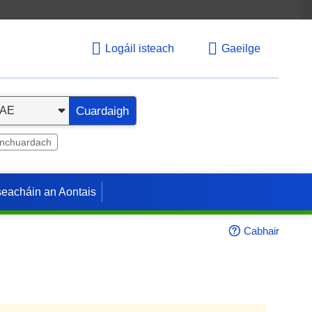
Logáil isteach
Gaeilge
Cuardaigh
inchuardach
seacháin an Aontais
Cabhair