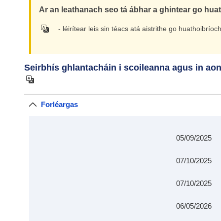
Ar an leathanach seo tá ábhar a ghintear go hua
- léirítear leis sin téacs atá aistrithe go huathoibrí
Seirbhís ghlantacháin i scoileanna agus in ao
Forléargas
05/09/2025
07/10/2025
07/10/2025
06/05/2026