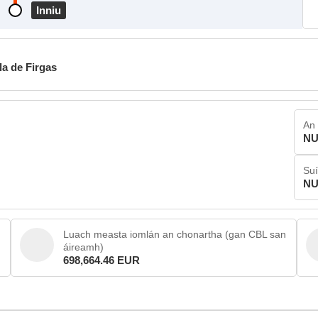
Inniu
la de Firgas
An 
NU
Su
NU
Luach measta iomlán an chonartha (gan CBL san
áireamh)
698,664.46 EUR