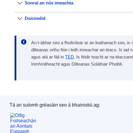
Sonraí an nós imeachta
Doiciméid
An t-ábhar seo a fhoilsítear ar an leathanach seo, is 
dliteanas orthu féin i leith inneachar an téacs. Is iad 
agus atá ar fáil in
TED
. Is féidir teacht ar na téacsan
Inmhínitheacht agus Dilteanas Soláthair Phoiblí.
Tá an suíomh gréasáin seo á bhainistiú ag:
Oifig Foilseachán an Aontais Eorpaigh