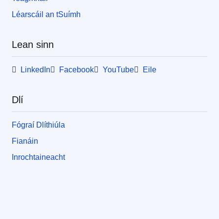
Léarscáil an tSuímh
Lean sinn
LinkedIn
Facebook
YouTube
Eile
Dlí
Fógraí Dlíthiúla
Fianáin
Inrochtaineacht