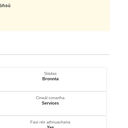
abhsú
Stádas
Bronnta
Cineál conartha
Services
Faoi réir athnuachana
Yes