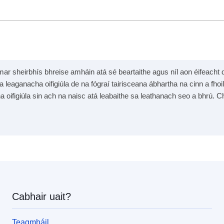
mar sheirbhís bhreise amháin atá sé beartaithe agus níl aon éifeacht dh
na leaganacha oifigiúla de na fógraí tairisceana ábhartha na cinn a fhoil
na oifigiúla sin ach na naisc atá leabaithe sa leathanach seo a bhrú. Ch
Cabhair uait?
Teagmháil