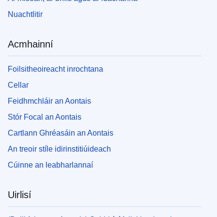
Nuachtlitir
Acmhainní
Foilsitheoireacht inrochtana
Cellar
Feidhmchláir an Aontais
Stór Focal an Aontais
Cartlann Ghréasáin an Aontais
An treoir stíle idirinstitiúideach
Cúinne an leabharlannaí
Uirlisí