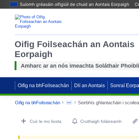
Suíomh gréasáin oifigiúil de chuid an Aontais Eorpaigh
Cé
Oifig Foilseachán an Aontais
Eorpaigh
Amharc ar an nós imeachta Soláthair Phoibl
Oifig na bhFoilseachán
Dlí an Aontais
Sonraí Eorp
Oifig na bhFoilseachán
Seirbhís ghlantacháin i scoil
Procurement Detail Actions Portlet
Cuir le mo liosta
Cruthaigh foláireamh