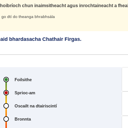
thoibríoch chun inaimsitheacht agus inrochtaineacht a fhe
och go dtí do theanga bhrabhsála
naid bhardasacha Chathair Firgas.
Foilsithe
Sprioc‑am
Oscailt na dtairiscintí
Bronnta