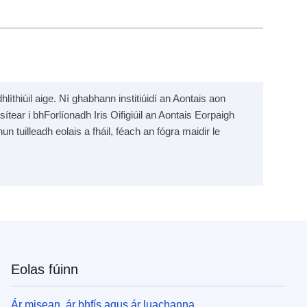
líthiúil aige. Ní ghabhann institiúidí an Aontais aon
sítear i bhForlíonadh Iris Oifigiúil an Aontais Eorpaigh
un tuilleadh eolais a fháil, féach an fógra maidir le
Eolas fúinn
Ár misean, ár bhfís agus ár luachanna